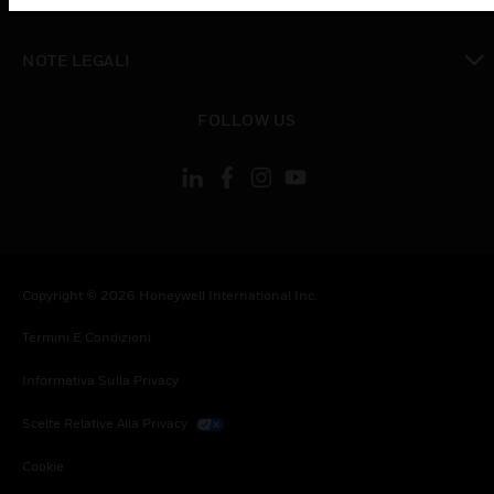
CONTATTACI
toggle view
NOTE LEGALI
toggle view
FOLLOW US
Copyright © 2026 Honeywell International Inc.
Termini E Condizioni
Informativa Sulla Privacy
Scelte Relative Alla Privacy
Cookie