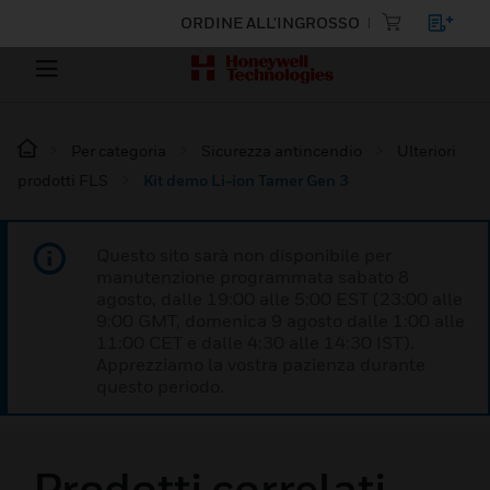
ORDINE ALL'INGROSSO
Per categoria
Sicurezza antincendio
Ulteriori
prodotti FLS
Kit demo Li-ion Tamer Gen 3
Questo sito sarà non disponibile per
manutenzione programmata sabato 8
agosto, dalle 19:00 alle 5:00 EST (23:00 alle
9:00 GMT, domenica 9 agosto dalle 1:00 alle
11:00 CET e dalle 4:30 alle 14:30 IST).
Apprezziamo la vostra pazienza durante
questo periodo.
Prodotti correlati