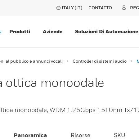
ITALY (IT)
CONTATTO
REG
Prodotti
Aziende
Soluzioni Di Automazione
N
i al pubblico e annunci vocali
Controller di sistemi audio
M
a ottica monoodale
a ottica monoodale, WDM 1.25Gbps 1510nm Tx/
Panoramica
Risorse
SKU