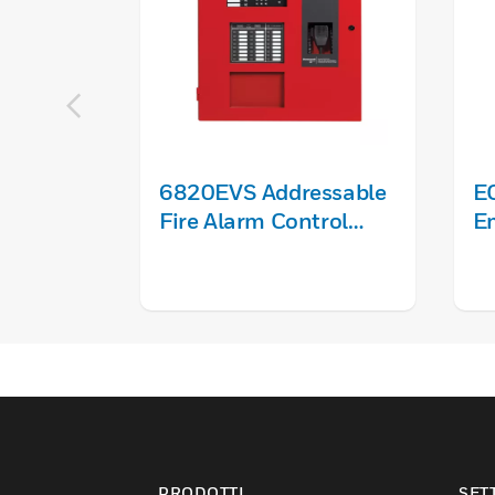
6820EVS Addressable
E
Fire Alarm Control
E
Panel with Emergency
C
Voice System
PRODOTTI
SET