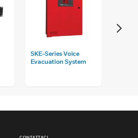
SKE-Series Voice
RK-MC
Evacuation System
Master
Centrale
INTEVIO 
CONTATTACI