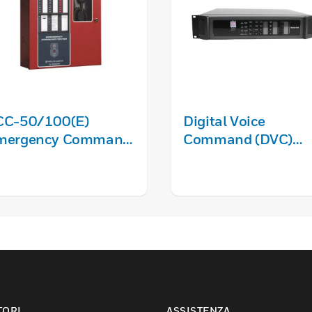
CC-50/100(E)
Digital Voice
mergency Command
Command (DVC)
enter
Series Voice
Communication
System
TORI
ASSISTENZA