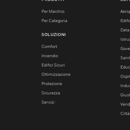
Per Marchio
Aerop
Per Categoria
Edif
Data
SOLUZIONI
Istru
Comfort
Gove
Incendio
Sani
Edifici Sicuri
Educ
Ottimizzazione
Ospit
Protezione
Indu
Sicurezza
Giust
Servizi
Vendi
Città