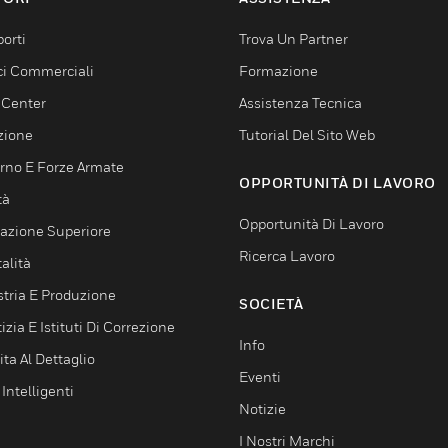
orti
Trova Un Partner
ici Commerciali
Formazione
 Center
Assistenza Tecnica
zione
Tutorial Del Sito Web
rno E Forze Armate
OPPORTUNITÀ DI LAVORO
tà
Opportunità Di Lavoro
azione Superiore
Ricerca Lavoro
alità
stria E Produzione
SOCIETÀ
izia E Istituti Di Correzione
Info
ta Al Dettaglio
Eventi
 Intelligenti
Notizie
I Nostri Marchi