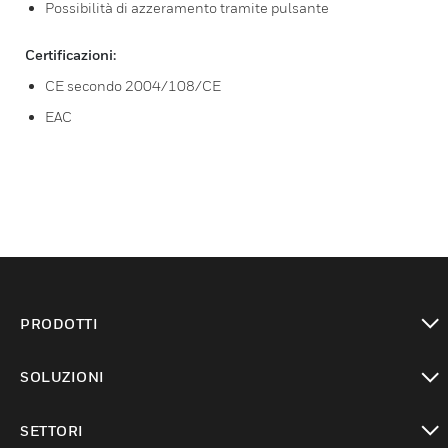
Possibilità di azzeramento tramite pulsante
Certificazioni:
CE secondo 2004/108/CE
EAC
PRODOTTI
toggle view
SOLUZIONI
toggle view
SETTORI