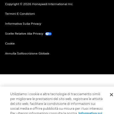
Copyright © 2026 Honeywell International Inc.
Termini E Condizioni
Informativa Sulla Privacy
Scelte Relative Alla Privacy
Cookie
Annulla Sottoscrizione Globale
Utilizziamo i cookie e altre tecnologie di tracciamento simili
per migliorare le prestazioni del sito web, registrare le attività
del sito web, facilitare la condivisione di informazioni sui
social media e offrire pubblicità su misura per i tuoi interessi.
Per ulteriori informazioni consulta la nostra
Informativa sui