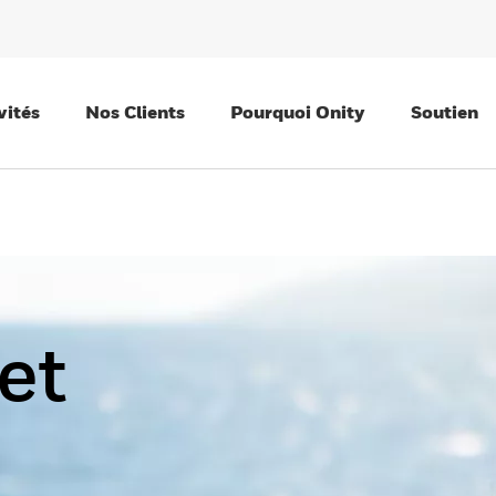
vités
Nos Clients
Pourquoi Onity
Soutien
et