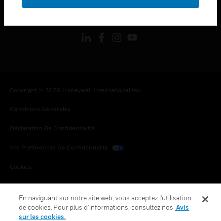
toggle view
SUIVEZ-NOUS
Copyright © 2026 Honeywell International Inc.
Conditions Générales
Déclaration De Confidentialité
Vos Préférences De Confidentialité
Cookies
Désabonnement Global
En naviguant sur notre site web, vous acceptez l'utilisation
de cookies. Pour plus d’informations, consultez nos
Avis
sur les cookies.