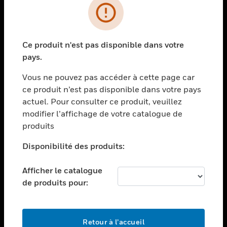
PRODUITS
toggle view
Ce produit n'est pas disponible dans votre
SOLUTIONS
pays.
toggle view
SECTEURS
Vous ne pouvez pas accéder à cette page car
ce produit n’est pas disponible dans votre pays
toggle view
actuel. Pour consulter ce produit, veuillez
ASSISTANCE
modifier l’affichage de votre catalogue de
toggle view
produits
EMPLOIS
Disponibilité des produits:
toggle view
SOCIÉTÉ
Afficher le catalogue
toggle view
de produits pour:
NOUS CONTACTER
toggle view
MENTIONS LÉGALES
Retour à l’accueil