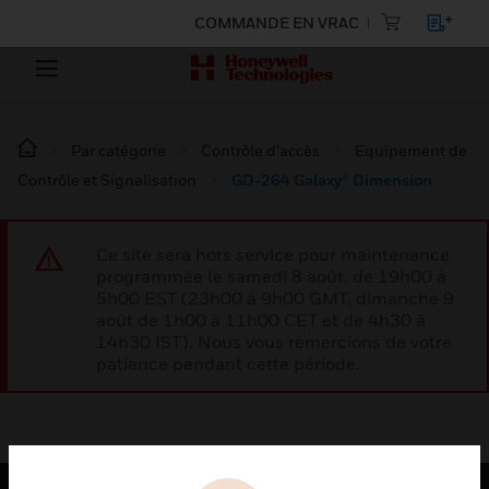
COMMANDE EN VRAC
Par catégorie
Contrôle d’accès
Equipement de
Contrôle et Signalisation
GD-264 Galaxy® Dimension
Ce site sera hors service pour maintenance
programmée le samedi 8 août, de 19h00 à
5h00 EST (23h00 à 9h00 GMT, dimanche 9
août de 1h00 à 11h00 CET et de 4h30 à
14h30 IST). Nous vous remercions de votre
patience pendant cette période.