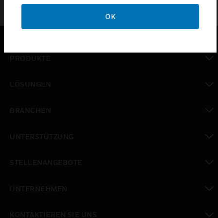
OK
PRODUKTE
toggle view
LÖSUNGEN
toggle view
BRANCHEN
toggle view
UNTERSTÜTZUNG
toggle view
STELLENANGEBOTE
toggle view
UNTERNEHMEN
toggle view
KONTAKTIEREN SIE UNS