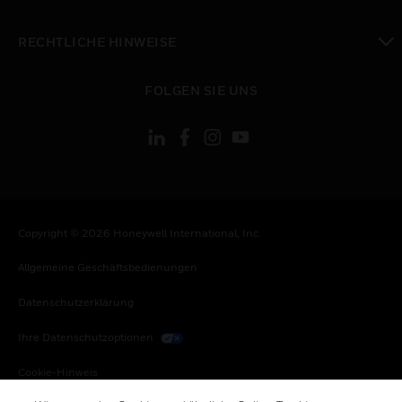
toggle view
RECHTLICHE HINWEISE
toggle view
FOLGEN SIE UNS
Copyright © 2026 Honeywell International, Inc.
Allgemeine Geschäftsbedienungen
Datenschutzerklärung
Ihre Datenschutzoptionen
Cookie-Hinweis