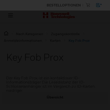
BESTELLOPTIONEN
Nach Kategorien
Zugangskontrolle
Anmeldeinformationen
Karten
Key Fob Prox
Key Fob Prox
Der Key Fob Prox ist ein kontaktloser ID-
Informationsträger Die Lesedistanz der ID-
Schlüsselanhänger ist im Vergleich zu ID-Karten
niedriger.
Übersicht