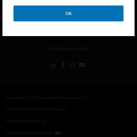
toggle view
OK
KONTAKTIEREN SIE UNS
toggle view
RECHTLICHE HINWEISE
toggle view
FOLGEN SIE UNS
Copyright © 2026 Honeywell International, Inc.
Allgemeine Geschäftsbedienungen
Datenschutzerklärung
Ihre Datenschutzoptionen