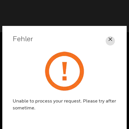
Fehler
Schli
PRODUKTE
toggle view
LÖSUNGEN
toggle view
BRANCHEN
toggle view
UNTERSTÜTZUNG
Unable to process your request. Please try after
sometime.
toggle view
STELLENANGEBOTE
toggle view
UNTERNEHMEN