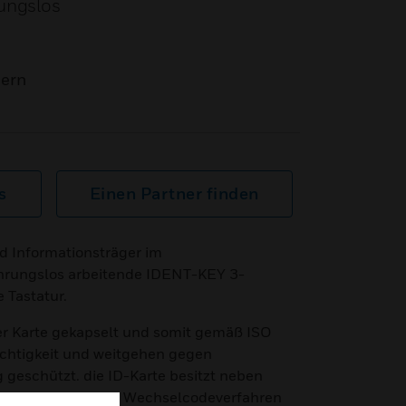
rungslos
mern
s
Einen Partner finden
nd Informationsträger im
hrungslos arbeitende IDENT-KEY 3-
 Tastatur.
der Karte gekapselt und somit gemäß ISO
chtigkeit und weitgehen gegen
eschützt. die ID-Karte besitzt neben
swort, das für das Wechselcodeverfahren