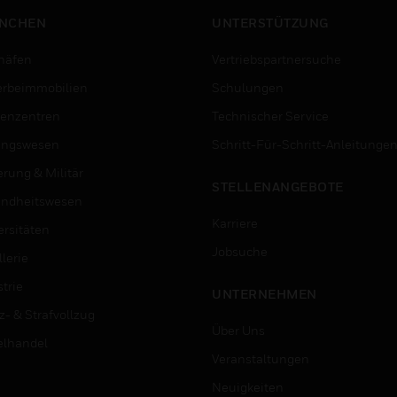
NCHEN
UNTERSTÜTZUNG
häfen
Vertriebspartnersuche
rbeimmobilien
Schulungen
enzentren
Technischer Service
ungswesen
Schritt-Für-Schritt-Anleitunge
erung & Militär
STELLENANGEBOTE
ndheitswesen
Karriere
ersitäten
Jobsuche
lerie
trie
UNTERNEHMEN
z- & Strafvollzug
Über Uns
elhandel
Veranstaltungen
Neuigkeiten