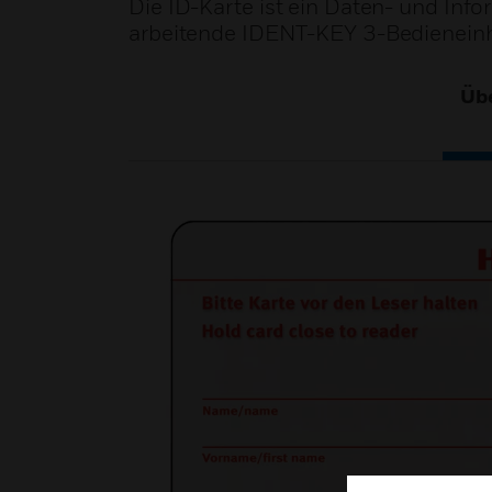
Die ID-Karte ist ein Daten- und Inf
arbeitende IDENT-KEY 3-Bedieneinhe
Übe