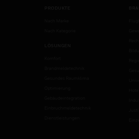
PRODUKTE
BRA
Nach Marke
Flug
Nach Kategorie
Gewe
Rech
LÖSUNGEN
Bild
Komfort
Regi
Brandmeldetechnik
Gesu
Gesundes Raumklima
Univ
Optimierung
Hotel
Gebäudeintegration
Indus
Einbruchmeldetechnik
Justi
Dienstleistungen
Einz