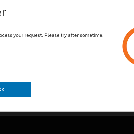
erforderlich ist. Es handelt s
er
jeder neuen Identifikation ei
ocess your request. Please try after sometime.
OK