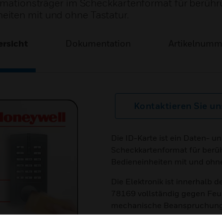
ormationsträger im Scheckkartenformat für berüh
iten mit und ohne Tastatur.
rsicht
Dokumentation
Artikelnum
Kontaktieren Sie un
Die ID-Karte ist ein Daten- u
Scheckkartenformat für berü
Bedieneinheiten mit und ohne
Die Elektronik ist innerhalb 
78169 vollständig gegen Feu
mechanische Beanspruchung g
einer Unikatsnummer ein Pas