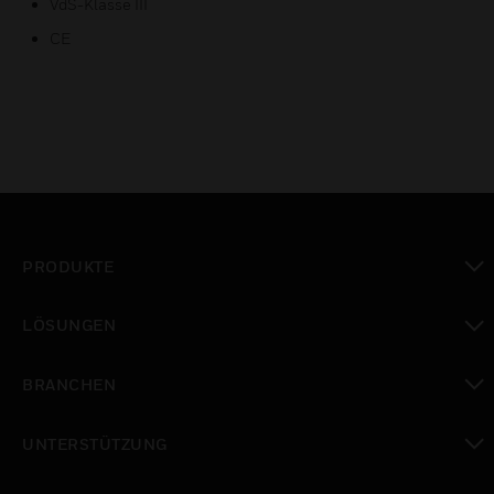
VdS-Klasse III
CE
PRODUKTE
toggle view
LÖSUNGEN
toggle view
BRANCHEN
toggle view
UNTERSTÜTZUNG
toggle view