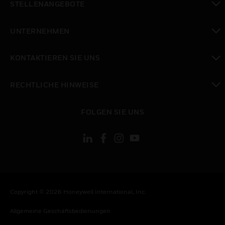
STELLENANGEBOTE
toggle view
UNTERNEHMEN
toggle view
KONTAKTIEREN SIE UNS
toggle view
RECHTLICHE HINWEISE
toggle view
FOLGEN SIE UNS
Copyright © 2026 Honeywell International, Inc.
Allgemeine Geschäftsbedienungen