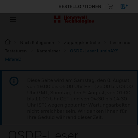
BESTELLOPTIONEN
Nach Kategorien
Zugangskontrolle
Leser und
Tastaturen
Kartenleser
OSDP-Leser LuminAXS
MifareD
Diese Seite wird am Samstag, den 8. August,
von 19:00 bis 05:00 Uhr EST (23:00 bis 09:00
Uhr GMT, Sonntag, den 9. August, von 01:00
bis 11:00 Uhr CET und von 04:30 bis 14:30
Uhr IST) wegen geplanter Wartungsarbeiten
nicht erreichbar sein. Wir danken Ihnen für
Ihre Geduld während dieser Zeit.
OSDP-Leser