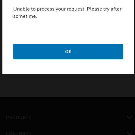
Der Leser ist mit verschiedenen Schnittstellen
Unable to process your request. Please try after
erhältlich, so dass sich ein breites Spektrum an
sometime.
Anwendungsmöglichkeiten
bietet
Zertifizierungen:
OK
EN 60529
PRODUKTE
toggle view
LÖSUNGEN