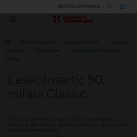
BESTELLOPTIONEN
Nach Kategorien
Zugangskontrolle
Leser und
Tastaturen
Kartenleser
Leser, Insertic 50, mifare
Classic
Leser, Insertic 50,
mifare Classic
Die Leser der Serie “Insertic-50” sind geeignet zum
Einbau in die meisten Markenschalterprogrammemit
Normzwischenrahmen