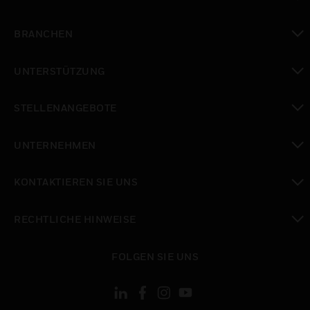
toggle view
BRANCHEN
toggle view
UNTERSTÜTZUNG
toggle view
STELLENANGEBOTE
toggle view
UNTERNEHMEN
toggle view
KONTAKTIEREN SIE UNS
toggle view
RECHTLICHE HINWEISE
toggle view
FOLGEN SIE UNS