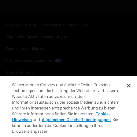
Copyright © 2026 Honeywell International, Inc.
Allgemeine Geschäftsbedienungen
Datenschutzerklärung
Ihre Datenschutzoptionen
Cookie-Hinweis
Honeywell Global Abbestellen
Wir verwenden Cookies und ähnliche Online-Tracking-
Technologien, um die Leistung der Website zu verbessern,
Website-Aktivitäten aufzuzeichnen, den
Informationsaustausch über soziale Medien zu erleichtern
und Ihren Interessen entsprechende Werbung zu bieten.
Weitere Informationen finden Sie in unseren
Cookie-
Hinweisen
und
Allgemeinen Geschäftsbedingungen
. Sie
können außerdem die Cookie-Einstellungen Ihres
Browsers anpassen.