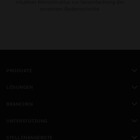
intuitiver Menüstruktur zur Vereinfachung der
einzelnen Bedienschritte.
PRODUKTE
toggle view
LÖSUNGEN
toggle view
BRANCHEN
toggle view
UNTERSTÜTZUNG
toggle view
STELLENANGEBOTE