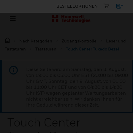
BESTELLOPTIONEN
Nach Kategorien
Zugangskontrolle
Leser und
Tastaturen
Tastaturen
Touch Center Tuxedo Bezel
Diese Seite wird am Samstag, den 8. August,
von 19:00 bis 05:00 Uhr EST (23:00 bis 09:00
Uhr GMT, Sonntag, den 9. August, von 01:00
bis 11:00 Uhr CET und von 04:30 bis 14:30
Uhr IST) wegen geplanter Wartungsarbeiten
nicht erreichbar sein. Wir danken Ihnen für
Ihre Geduld während dieser Zeit.
Touch Center