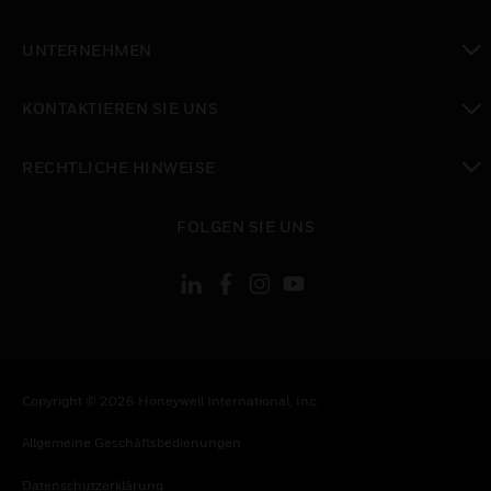
toggle view
UNTERNEHMEN
toggle view
KONTAKTIEREN SIE UNS
toggle view
RECHTLICHE HINWEISE
toggle view
FOLGEN SIE UNS
Copyright © 2026 Honeywell International, Inc.
Allgemeine Geschäftsbedienungen
Datenschutzerklärung