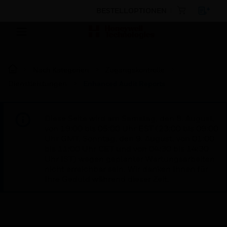
BESTELLOPTIONEN
Nach Kategorien
Zugangskontrolle
Dienstleistungen
Enhanced Audit Reports
Diese Seite wird am Samstag, den 8. August,
von 19:00 bis 05:00 Uhr EST (23:00 bis 09:00
Uhr GMT, Sonntag, den 9. August, von 01:00
bis 11:00 Uhr CET und von 04:30 bis 14:30
Uhr IST) wegen geplanter Wartungsarbeiten
nicht erreichbar sein. Wir danken Ihnen für
Ihre Geduld während dieser Zeit.