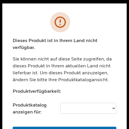
Sc
PRODUKTE
Fehler
toggle view
LÖSUNGEN
Dieses Produkt ist in Ihrem Land nicht
toggle view
verfügbar.
BRANCHEN
Sie können nicht auf diese Seite zugreifen, da
toggle view
UNTERSTÜTZUNG
dieses Produkt in Ihrem aktuellen Land nicht
lieferbar ist. Um dieses Produkt anzuzeigen,
toggle view
ändern Sie bitte Ihre Produktkatalogansicht.
STELLENANGEBOTE
Unable to process your request. Please try after
toggle view
Produktverfügbarkeit:
sometime.
UNTERNEHMEN
Produktkatalog
toggle view
KONTAKTIEREN SIE UNS
anzeigen für:
toggle view
RECHTLICHE HINWEISE
OK