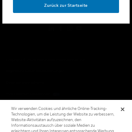
Zurück zur Startseite
toggle view
FOLGEN SIE UNS
Copyright © 2026 Honeywell International, Inc.
Allgemeine Geschäftsbedienungen
Datenschutzerklärung
Ihre Datenschutzoptionen
Cookie-Hinweis
Wir verwenden Cookies und ähnliche Online-Tracking-
Technologien, um die Leistung der Website zu verbessern,
Honeywell Global Abbestellen
Website-Aktivitäten aufzuzeichnen, den
Informationsaustausch über soziale Medien zu
erleichtern und Ihren Interessen entsprechende Werbung