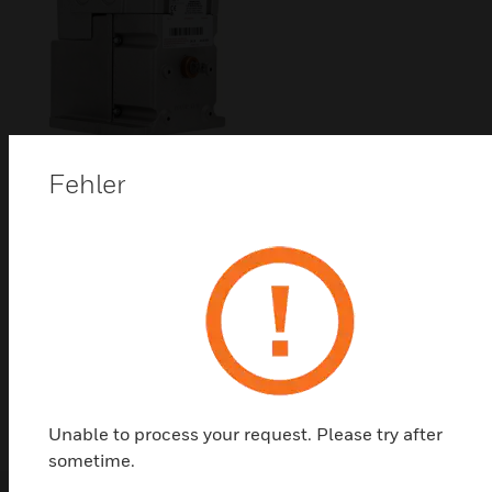
Fehler
Modutrol Antrieb mit 135 Ohm
Steuerung
Series 90 Modutrol IV™ Motors sind modulierte
proportionale Regelmotoren mit u. ohne
Federrückstellung. Diese Motoren werden mit
Regelungen verwendet, die einen Ausgang der Serie
90 für den Betrieb von Klappen oder Ventilen
bereitstellen.
Unable to process your request. Please try after
sometime.