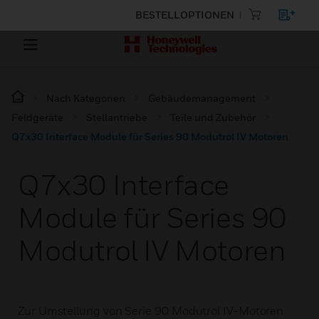
BESTELLOPTIONEN
Nach Kategorien
Gebäudemanagement
Feldgeräte
Stellantriebe
Teile und Zubehör
Q7x30 Interface Module für Series 90 Modutrol IV Motoren
Q7x30 Interface
Module für Series 90
Modutrol IV Motoren
Zur Umstellung von Serie 90 Modutrol IV-Motoren