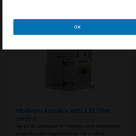
Verwandte Produkte
OK
Modutrol Actuator with 135 Ohm
control
Series 90 Modutrol IV™ Motors sind modulierte
proportionale Regelmotoren mit u. ohne