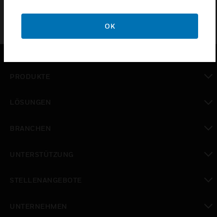
OK
PRODUKTE
toggle view
LÖSUNGEN
toggle view
BRANCHEN
toggle view
UNTERSTÜTZUNG
toggle view
STELLENANGEBOTE
toggle view
UNTERNEHMEN