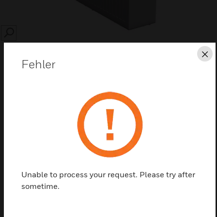
SEARCH
Sc
Fehler
Diese Seite als PDF speichern
Kontaktieren Sie uns
Unable to process your request. Please try after
Einen Partner finden
sometime.
Rechargeable Sealed Lead Acid Battery