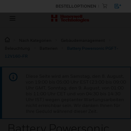
BESTELLOPTIONEN
Nach Kategorien
Gebäudemanagement
Beleuchtung
Batterien
Battery Powersonic PGFT-
12V160-FR
Diese Seite wird am Samstag, den 8. August,
von 19:00 bis 05:00 Uhr EST (23:00 bis 09:00
Uhr GMT, Sonntag, den 9. August, von 01:00
bis 11:00 Uhr CET und von 04:30 bis 14:30
Uhr IST) wegen geplanter Wartungsarbeiten
nicht erreichbar sein. Wir danken Ihnen für
Ihre Geduld während dieser Zeit.
Battery Powersonic