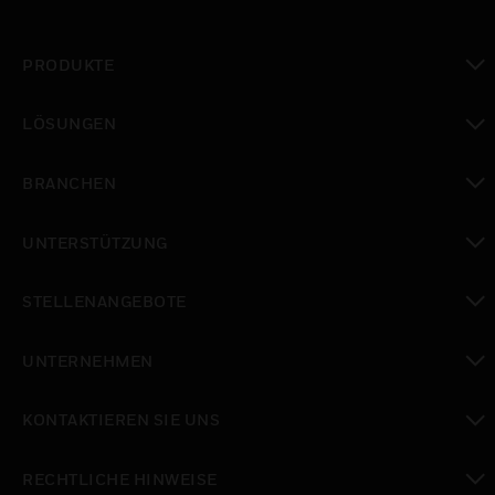
PRODUKTE
toggle view
LÖSUNGEN
toggle view
BRANCHEN
toggle view
UNTERSTÜTZUNG
toggle view
STELLENANGEBOTE
toggle view
UNTERNEHMEN
toggle view
KONTAKTIEREN SIE UNS
toggle view
RECHTLICHE HINWEISE