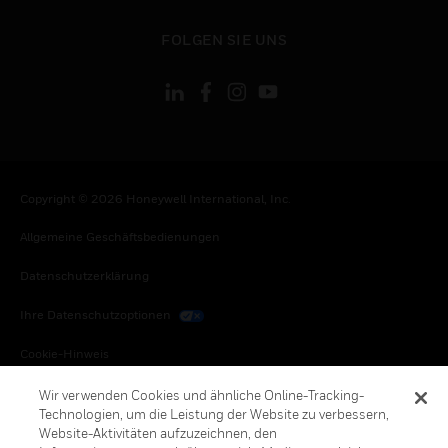
toggle view
FOLGEN SIE UNS
Copyright © 2026 Honeywell International, Inc.
Allgemeine Geschäftsbedienungen
Datenschutzerklärung
Ihre Datenschutzoptionen
Cookie-Hinweis
Honeywell Global Abbestellen
Wir verwenden Cookies und ähnliche Online-Tracking-
Technologien, um die Leistung der Website zu verbessern,
Website-Aktivitäten aufzuzeichnen, den