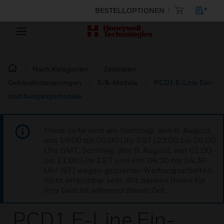
BESTELLOPTIONEN
Nach Kategorien
Zentralen
Gebäudesteuerungen
E/A-Module
PCD1 E-Line Ein-
und Ausgangsmodule
Diese Seite wird am Samstag, den 8. August,
von 19:00 bis 05:00 Uhr EST (23:00 bis 09:00
Uhr GMT, Sonntag, den 9. August, von 01:00
bis 11:00 Uhr CET und von 04:30 bis 14:30
Uhr IST) wegen geplanter Wartungsarbeiten
nicht erreichbar sein. Wir danken Ihnen für
Ihre Geduld während dieser Zeit.
PCD1 E-Line Ein-