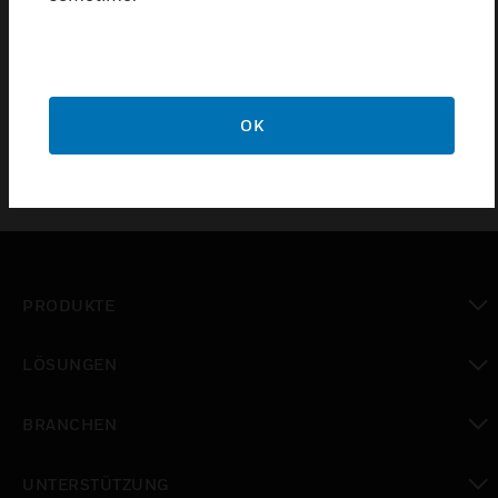
Anlagen vor Schäden durch Frost oder Einfrieren zu
schützen. Mit dem FTSE Electonic Frostschutzthermostat
hat Honeywell FEMA sein Sortiment an
elektromechanischen Produkten um ein elektronisches
Gerät erweitert.
OK
PRODUKTE
toggle view
LÖSUNGEN
toggle view
BRANCHEN
toggle view
UNTERSTÜTZUNG