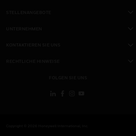
toggle view
STELLENANGEBOTE
toggle view
UNTERNEHMEN
toggle view
KONTAKTIEREN SIE UNS
toggle view
RECHTLICHE HINWEISE
toggle view
FOLGEN SIE UNS
Copyright © 2026 Honeywell International, Inc.