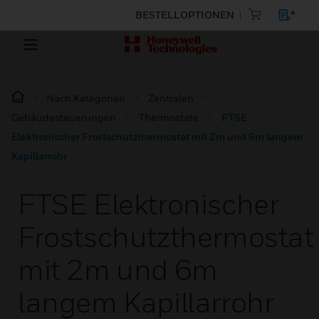
BESTELLOPTIONEN
Nach Kategorien
Zentralen
Gebäudesteuerungen
Thermostate
FTSE
Elektronischer Frostschutzthermostat mit 2m und 6m langem
Kapillarrohr
FTSE Elektronischer
Frostschutzthermostat
mit 2m und 6m
langem Kapillarrohr