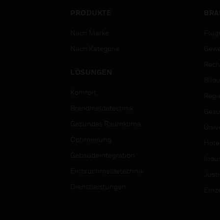
PRODUKTE
BRA
Nach Marke
Flug
Nach Kategorie
Gewe
Rech
LÖSUNGEN
Bild
Komfort
Regi
Brandmeldetechnik
Gesu
Gesundes Raumklima
Univ
Optimierung
Hotel
Gebäudeintegration
Indus
Einbruchmeldetechnik
Justi
Dienstleistungen
Einz