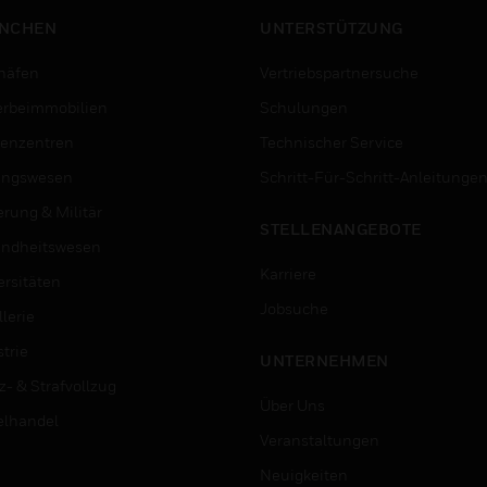
NCHEN
UNTERSTÜTZUNG
häfen
Vertriebspartnersuche
rbeimmobilien
Schulungen
enzentren
Technischer Service
ungswesen
Schritt-Für-Schritt-Anleitunge
erung & Militär
STELLENANGEBOTE
ndheitswesen
Karriere
ersitäten
Jobsuche
lerie
trie
UNTERNEHMEN
z- & Strafvollzug
Über Uns
elhandel
Veranstaltungen
Neuigkeiten