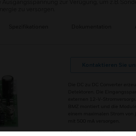
le Ausgangsspannung zur Verügung, um z.B. Sond
nergie zu versorgen.
Spezifikationen
Dokumentation
Kontaktieren Sie un
Die DC zu DC Converter erzeu
Detektoren. Die Eingangsspa
externen 12-V-Stromversorg
BMZ montiert und die Module 
einem maximalen Strom von je
mit 500 mA versorgen.
Merkmale und Vorteile: