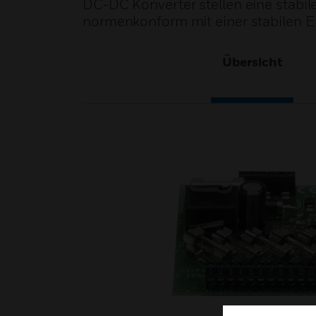
DC-DC Konverter stellen eine stabi
normenkonform mit einer stabilen E
Übersicht