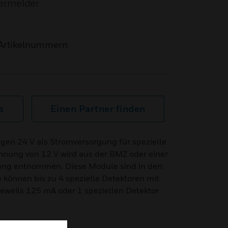
ermelder
Artikelnummern
s
Einen Partner finden
gen 24 V als Stromversorgung für spezielle
nnung von 12 V wird aus der BMZ oder einer
ung entnommen. Diese Module sind in den
können bis zu 4 spezielle Detektoren mit
weils 125 mA oder 1 speziellen Detektor