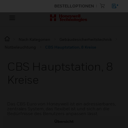
BESTELLOPTIONEN
Nach Kategorien
Gebäudesicherheitstechnik
Notbeleuchtung
CBS Hauptstation, 8 Kreise
CBS Hauptstation, 8
Kreise
Das CBS Euro von Honeywell ist ein adressierbares,
zentrales System, das flexibel ist und sich an die
Bedürfnisse des Benutzers anpassen lässt.
Übersicht