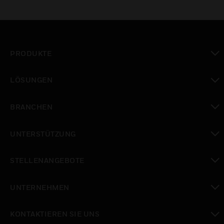
PRODUKTE
toggle view
LÖSUNGEN
toggle view
BRANCHEN
toggle view
UNTERSTÜTZUNG
toggle view
STELLENANGEBOTE
toggle view
UNTERNEHMEN
toggle view
KONTAKTIEREN SIE UNS