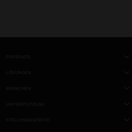
PRODUKTE
toggle view
LÖSUNGEN
toggle view
BRANCHEN
toggle view
UNTERSTÜTZUNG
toggle view
STELLENANGEBOTE
toggle view