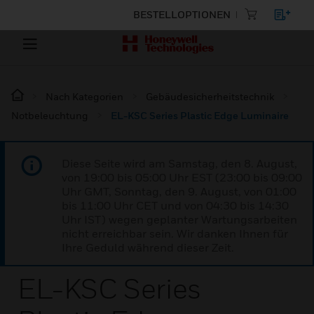
BESTELLOPTIONEN
Nach Kategorien
Gebäudesicherheitstechnik
Notbeleuchtung
EL-KSC Series Plastic Edge Luminaire
Diese Seite wird am Samstag, den 8. August,
von 19:00 bis 05:00 Uhr EST (23:00 bis 09:00
Uhr GMT, Sonntag, den 9. August, von 01:00
bis 11:00 Uhr CET und von 04:30 bis 14:30
Uhr IST) wegen geplanter Wartungsarbeiten
nicht erreichbar sein. Wir danken Ihnen für
Ihre Geduld während dieser Zeit.
EL-KSC Series