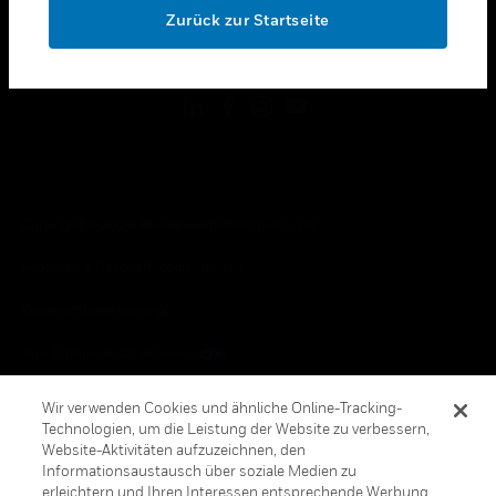
Zurück zur Startseite
toggle view
FOLGEN SIE UNS
Copyright © 2026 Honeywell International, Inc.
Allgemeine Geschäftsbedienungen
Datenschutzerklärung
Ihre Datenschutzoptionen
Cookie-Hinweis
Wir verwenden Cookies und ähnliche Online-Tracking-
Technologien, um die Leistung der Website zu verbessern,
Honeywell Global Abbestellen
Website-Aktivitäten aufzuzeichnen, den
Informationsaustausch über soziale Medien zu
erleichtern und Ihren Interessen entsprechende Werbung