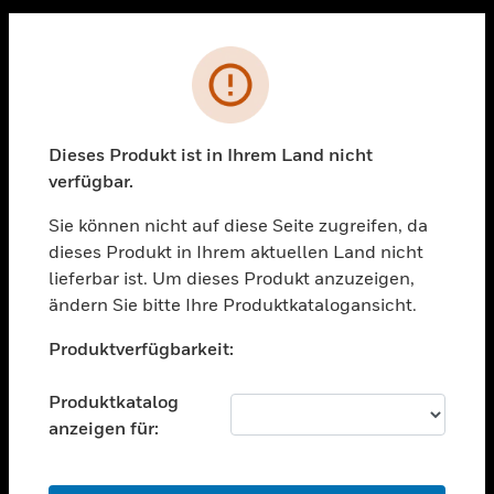
Sc
PRODUKTE
Fehler
toggle view
LÖSUNGEN
Dieses Produkt ist in Ihrem Land nicht
toggle view
verfügbar.
BRANCHEN
Sie können nicht auf diese Seite zugreifen, da
toggle view
UNTERSTÜTZUNG
dieses Produkt in Ihrem aktuellen Land nicht
lieferbar ist. Um dieses Produkt anzuzeigen,
toggle view
ändern Sie bitte Ihre Produktkatalogansicht.
STELLENANGEBOTE
Unable to process your request. Please try after
toggle view
Produktverfügbarkeit:
sometime.
UNTERNEHMEN
Produktkatalog
toggle view
KONTAKTIEREN SIE UNS
anzeigen für:
toggle view
RECHTLICHE HINWEISE
OK