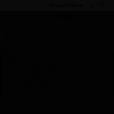
BESTELLOPTIONEN
Nach Kategorien
Gebäudesicherheitstechnik
Notbeleuchtung
GR-408/3L Emergency Luminaire
Diese Seite wird am Samstag, den 8. August,
von 19:00 bis 05:00 Uhr EST (23:00 bis 09:00
Uhr GMT, Sonntag, den 9. August, von 01:00
bis 11:00 Uhr CET und von 04:30 bis 14:30
Uhr IST) wegen geplanter Wartungsarbeiten
nicht erreichbar sein. Wir danken Ihnen für
Ihre Geduld während dieser Zeit.