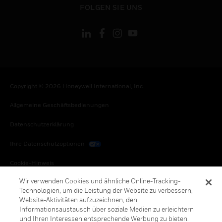
FOLGEN SIE UNS
Copyright © 2026 Honeywell International, Inc.
Allgemeine Geschäftsbedienungen
Datenschutzerklärung
Ihre Datenschutzoptionen
Cookie-Hinweis
Wir verwenden Cookies und ähnliche Online-Tracking-
Honeywell Global Abbestellen
Technologien, um die Leistung der Website zu verbessern,
Website-Aktivitäten aufzuzeichnen, den
Informationsaustausch über soziale Medien zu erleichtern
und Ihren Interessen entsprechende Werbung zu bieten.