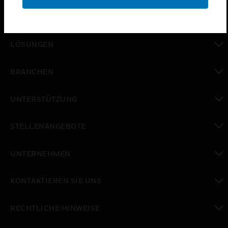
PRODUKTE
toggle view
LÖSUNGEN
toggle view
BRANCHEN
toggle view
UNTERSTÜTZUNG
toggle view
STELLENANGEBOTE
toggle view
UNTERNEHMEN
toggle view
KONTAKTIEREN SIE UNS
toggle view
RECHTLICHE HINWEISE
toggle view