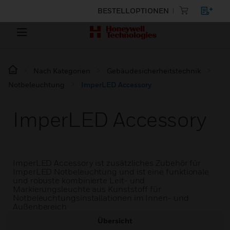
BESTELLOPTIONEN
Nach Kategorien
Gebäudesicherheitstechnik
Notbeleuchtung
ImperLED Accessory
ImperLED Accessory
ImperLED Accessory ist zusätzliches Zubehör für
ImperLED Notbeleuchtung und ist eine funktionale
und robuste kombinierte Leit- und
Markierungsleuchte aus Kunststoff für
Notbeleuchtungsinstallationen im Innen- und
Außenbereich
Übersicht