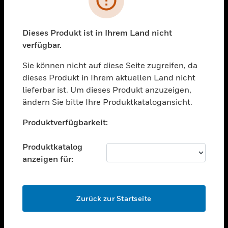
toggle view
BRANCHEN
toggle view
Dieses Produkt ist in Ihrem Land nicht
UNTERSTÜTZUNG
verfügbar.
toggle view
STELLENANGEBOTE
Sie können nicht auf diese Seite zugreifen, da
dieses Produkt in Ihrem aktuellen Land nicht
toggle view
lieferbar ist. Um dieses Produkt anzuzeigen,
UNTERNEHMEN
ändern Sie bitte Ihre Produktkatalogansicht.
toggle view
Unable to process your request. Please try after
KONTAKTIEREN SIE UNS
Produktverfügbarkeit:
sometime.
toggle view
RECHTLICHE HINWEISE
Produktkatalog
anzeigen für:
toggle view
FOLGEN SIE UNS
OK
Zurück zur Startseite