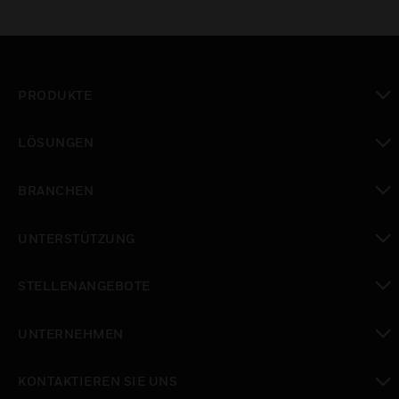
PRODUKTE
toggle view
LÖSUNGEN
toggle view
BRANCHEN
toggle view
UNTERSTÜTZUNG
toggle view
STELLENANGEBOTE
toggle view
UNTERNEHMEN
toggle view
KONTAKTIEREN SIE UNS