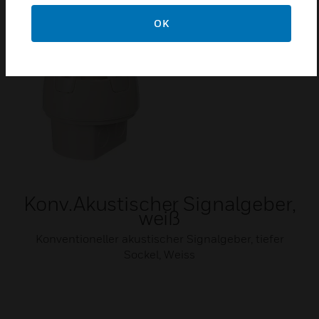
OK
Konv.Akustischer Signalgeber,
weiß
Konventioneller akustischer Signalgeber, tiefer
Sockel, Weiss