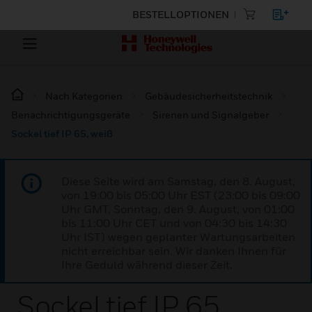
BESTELLOPTIONEN
Nach Kategorien
Gebäudesicherheitstechnik
Benachrichtigungsgeräte
Sirenen und Signalgeber
Sockel tief IP 65, weiß
Diese Seite wird am Samstag, den 8. August,
von 19:00 bis 05:00 Uhr EST (23:00 bis 09:00
Uhr GMT, Sonntag, den 9. August, von 01:00
bis 11:00 Uhr CET und von 04:30 bis 14:30
Uhr IST) wegen geplanter Wartungsarbeiten
nicht erreichbar sein. Wir danken Ihnen für
Ihre Geduld während dieser Zeit.
Sockel tief IP 65,