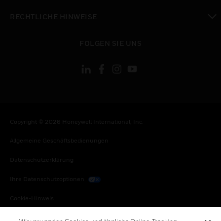
toggle view
RECHTLICHE HINWEISE
toggle view
FOLGEN SIE UNS
Copyright © 2026 Honeywell International, Inc.
Allgemeine Geschäftsbedienungen
Datenschutzerklärung
Ihre Datenschutzoptionen
Cookie-Hinweis
Honeywell Global Abbestellen