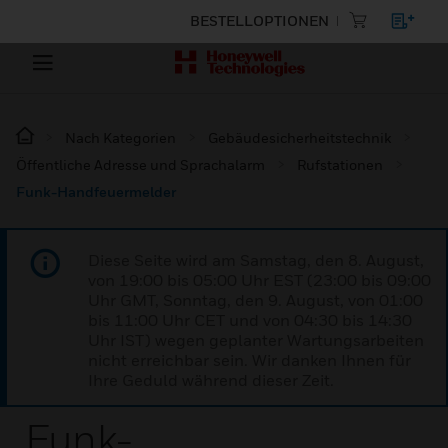
BESTELLOPTIONEN
Nach Kategorien
Gebäudesicherheitstechnik
Öffentliche Adresse und Sprachalarm
Rufstationen
Funk-Handfeuermelder
Diese Seite wird am Samstag, den 8. August,
von 19:00 bis 05:00 Uhr EST (23:00 bis 09:00
Uhr GMT, Sonntag, den 9. August, von 01:00
bis 11:00 Uhr CET und von 04:30 bis 14:30
Uhr IST) wegen geplanter Wartungsarbeiten
nicht erreichbar sein. Wir danken Ihnen für
Ihre Geduld während dieser Zeit.
Funk-