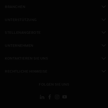
toggle view
BRANCHEN
toggle view
UNTERSTÜTZUNG
toggle view
STELLENANGEBOTE
toggle view
UNTERNEHMEN
toggle view
KONTAKTIEREN SIE UNS
toggle view
RECHTLICHE HINWEISE
toggle view
FOLGEN SIE UNS