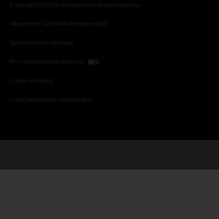
Copyright © 2026 Honeywell International, Inc.
Allgemeine Geschäftsbedienungen
Datenschutzerklärung
Ihre Datenschutzoptionen
Cookie-Hinweis
Honeywell Global Abbestellen