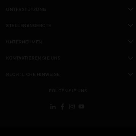
toggle view
UNTERSTÜTZUNG
toggle view
STELLENANGEBOTE
toggle view
UNTERNEHMEN
toggle view
KONTAKTIEREN SIE UNS
toggle view
RECHTLICHE HINWEISE
toggle view
FOLGEN SIE UNS