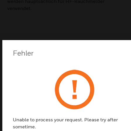
werden hauptsächlich für HF-Rauchmelder
verwendet.
Shop Top Sellers
Fehler
Unable to process your request. Please try after
sometime.