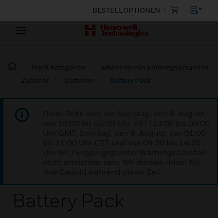
BESTELLOPTIONEN
Nach Kategorien
Erkennen von Eindringversuchen
Zubehör
Batterien
Battery Pack
Diese Seite wird am Samstag, den 8. August,
von 19:00 bis 05:00 Uhr EST (23:00 bis 09:00
Uhr GMT, Sonntag, den 9. August, von 01:00
bis 11:00 Uhr CET und von 04:30 bis 14:30
Uhr IST) wegen geplanter Wartungsarbeiten
nicht erreichbar sein. Wir danken Ihnen für
Ihre Geduld während dieser Zeit.
Battery Pack