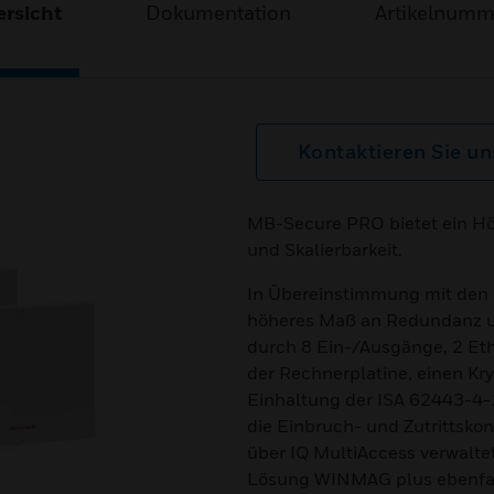
rsicht
Dokumentation
Artikelnum
Kontaktieren Sie un
MB-Secure PRO bietet ein Höc
und Skalierbarkeit.
In Übereinstimmung mit den
höheres Maß an Redundanz un
durch 8 Ein-/Ausgänge, 2 Ethe
der Rechnerplatine, einen Kr
Einhaltung der ISA 62443-4-1
die Einbruch- und Zutrittsko
über IQ MultiAccess verwalte
Lösung WINMAG plus ebenfalls 