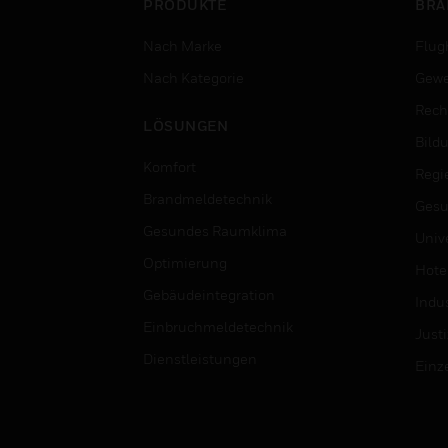
PRODUKTE
BRA
Nach Marke
Flug
Nach Kategorie
Gewe
Rech
LÖSUNGEN
Bild
Komfort
Regi
Brandmeldetechnik
Gesu
Gesundes Raumklima
Univ
Optimierung
Hotel
Gebäudeintegration
Indus
Einbruchmeldetechnik
Justi
Dienstleistungen
Einz