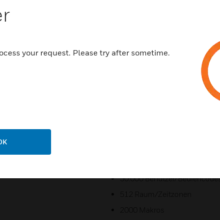
Entwickelt nach ISA 62443-4
er
Reduzierte Kosten durch multi
Effiziente Programmierung du
ocess your request. Please try after sometime.
Rückwärtskompatibel zu nahe
Hochverschlüsselnde Kommuni
Schnittstellen
Kommunikation zu Notruf-Servi
Maximale Systemgrenzen f
4096 Meldergruppen
OK
512 Bereiche
512 Türen/Schalteinrichtung
30.000 Benutzer/Bediencode
512 Raum/Zeitzonen
2000 Makros