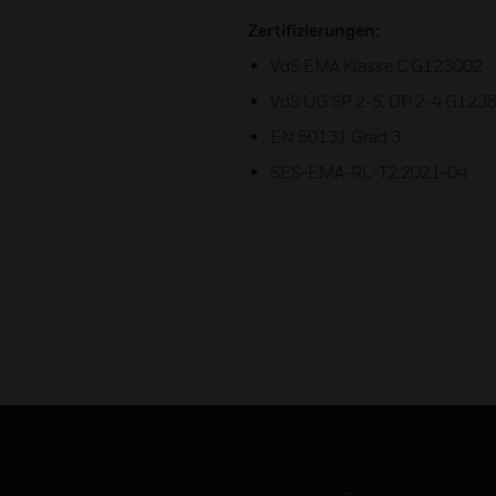
Zertifizierungen:
VdS EMA Klasse C G123002
VdS ÜG SP 2-5, DP 2-4 G123
EN 50131 Grad 3
SES-EMA-RL-T2:2021-04