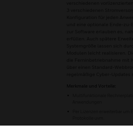
verschiedenen vorlizenzierte
3 verschiedenen Stromversor
Konfiguration für jeden Anwen
und eine optionale Ende-zu-
zur Software erlauben es, n
erfüllen. Auch spätere Erweit
Systemgröße lassen sich dur
Modulen leicht realisieren. D
die Ferninbetriebnahme mit 
über einen Standard-Webbro
regelmäßige Cyber-Updates s
Merkmale und Vorteile:
Multifunktionale Rechnerplati
Anwendungen
Per Lizenzen erweiterbar um 
Protokolle uvm.
Höchste Sicherheit durch kr