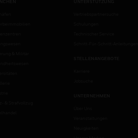
NCHEN
UNTERSTÜTZUNG
häfen
Vertriebspartnersuche
rbeimmobilien
Schulungen
enzentren
Technischer Service
ungswesen
Schritt-Für-Schritt-Anleitunge
erung & Militär
STELLENANGEBOTE
ndheitswesen
Karriere
ersitäten
Jobsuche
lerie
trie
UNTERNEHMEN
z- & Strafvollzug
Über Uns
elhandel
Veranstaltungen
Neuigkeiten
Unsere Marken