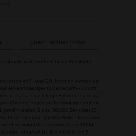
mern
s
Einen Partner finden
hstmaß an Sicherheit, beste Flexibilität
 neuesten VdS- und EN-Normen werden ein
d ein erstklassiger Cybersecurity-Schutz
rnet-Ports, 4 vielseitige Feldbus-Ports auf
ypto-Chip der neuesten Technologie und die
 gewährleistet. Bis zu 30.000 Benutzer für
ntrolle können über die Pro-Watch 6.5 sowie
t werden, wobei die leistungsstarke PSIM-
nativ integriert ist. Die Vielfalt von 5