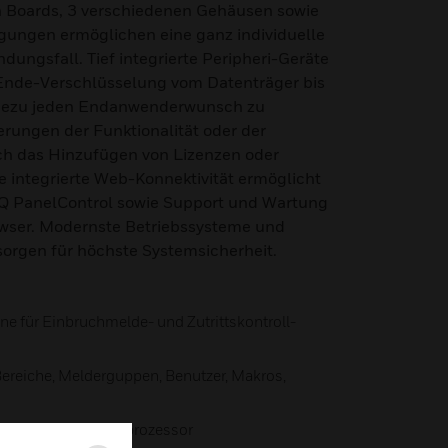
n Boards, 3 verschiedenen Gehäusen sowie
gungen ermöglichen eine ganz individuelle
dungsfall. Tief integrierte Peripheri-Geräte
Ende-Verschlüsselung vom Datenträger bis
ahezu jeden Endanwenderwunsch zu
erungen der Funktionalität oder der
ch das Hinzufügen von Lizenzen oder
ie integrierte Web-Konnektivität ermöglicht
IQ PanelControl sowie Support und Wartung
wser. Modernste Betriebssysteme und
orgen für höchste Systemsicherheit.
ne für Einbruchmelde- und Zutrittskontroll-
Bereiche, Melderguppen, Benutzer, Makros,
yptographischen Coprozessor