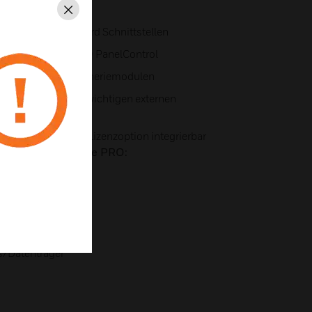
-1 SL3 und höher
Schließen
funktionale on board Schnittstellen
rch verbessertes IQ PanelControl
zu allen BUS Peripheriemodulen
kation auf allen wichtigen externen
celeitstellen per Lizenzoption integrierbar
ür alle MB-Secure PRO:
en
s/Datenträger