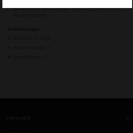
Eingabe oder durch Vorzeigen einer Proximity-ID-Karte an
der Unterseite des Geräts ein- und auszuschalten (nur
Keyprox-Modell)
Zertifizierungen:
EN50131-3: 2009
Sicherheitsgrad - 3
Umweltklasse - II
PRODUKTE
toggle view