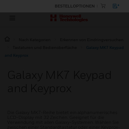
BESTELLOPTIONEN
Nach Kategorien
Erkennen von Eindringversuchen
Tastaturen und Bedienoberfläche
Galaxy MK7 Keypad
and Keyprox
Galaxy MK7 Keypad
and Keyprox
Die Galaxy MK7-Reihe bietet ein alphanumerisches
LCD-Display mit 32 Zeichen. Geeignet für die
Verwendung mit allen Galaxy-Systemen. Wählen Sie
zwischen einer Standardtastatur oder einer Keyprox-