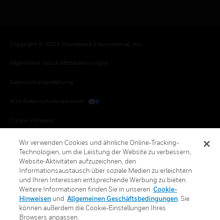
Copyright © 2026 Honeywell International, Inc.
Allgemeine Geschäftsbedienungen
Datenschutzerklärung
Ihre Datenschutzoptionen
Cookie-Hinweis
Honeywell Global Abbestellen
Wir verwenden Cookies und ähnliche Online-Tracking-
Technologien, um die Leistung der Website zu verbessern,
Website-Aktivitäten aufzuzeichnen, den
Informationsaustausch über soziale Medien zu erleichtern
und Ihren Interessen entsprechende Werbung zu bieten.
Weitere Informationen finden Sie in unseren
Cookie-
Hinweisen
und
Allgemeinen Geschäftsbedingungen
. Sie
können außerdem die Cookie-Einstellungen Ihres
Browsers anpassen.