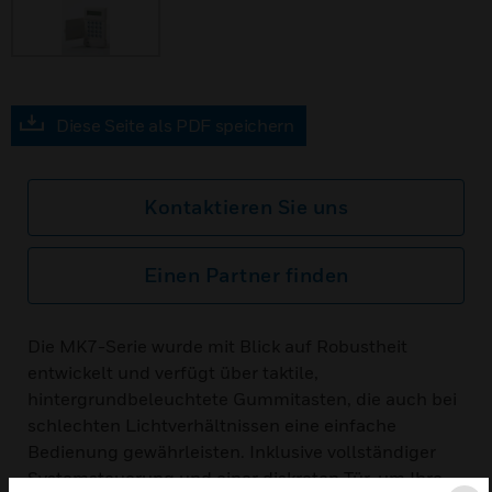
Diese Seite als PDF speichern
Kontaktieren Sie uns
Einen Partner finden
Die MK7-Serie wurde mit Blick auf Robustheit
entwickelt und verfügt über taktile,
hintergrundbeleuchtete Gummitasten, die auch bei
schlechten Lichtverhältnissen eine einfache
Bedienung gewährleisten. Inklusive vollständiger
Systemsteuerung und einer diskreten Tür, um Ihre