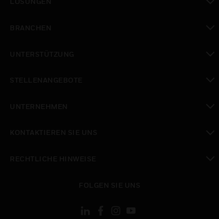
LÖSUNGEN
toggle view
BRANCHEN
toggle view
UNTERSTÜTZUNG
toggle view
STELLENANGEBOTE
toggle view
UNTERNEHMEN
toggle view
KONTAKTIEREN SIE UNS
toggle view
RECHTLICHE HINWEISE
toggle view
FOLGEN SIE UNS