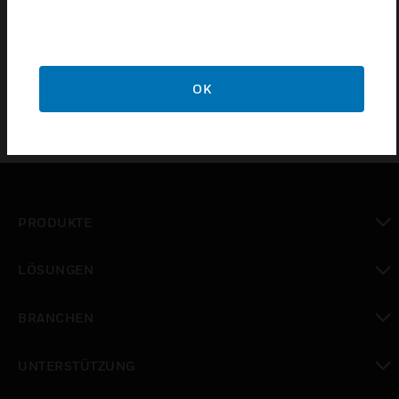
meters with 4 double Tx lenses. It is used in
standalone TX and RX mode or as a terminal / start
section columns
OK
PRODUKTE
toggle view
LÖSUNGEN
toggle view
BRANCHEN
toggle view
UNTERSTÜTZUNG