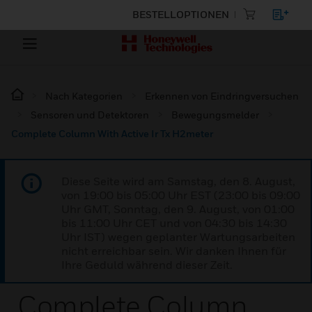
BESTELLOPTIONEN
Nach Kategorien
Erkennen von Eindringversuchen
Sensoren und Detektoren
Bewegungsmelder
Complete Column With Active Ir Tx H2meter
Diese Seite wird am Samstag, den 8. August,
von 19:00 bis 05:00 Uhr EST (23:00 bis 09:00
Uhr GMT, Sonntag, den 9. August, von 01:00
bis 11:00 Uhr CET und von 04:30 bis 14:30
Uhr IST) wegen geplanter Wartungsarbeiten
nicht erreichbar sein. Wir danken Ihnen für
Ihre Geduld während dieser Zeit.
Complete Column