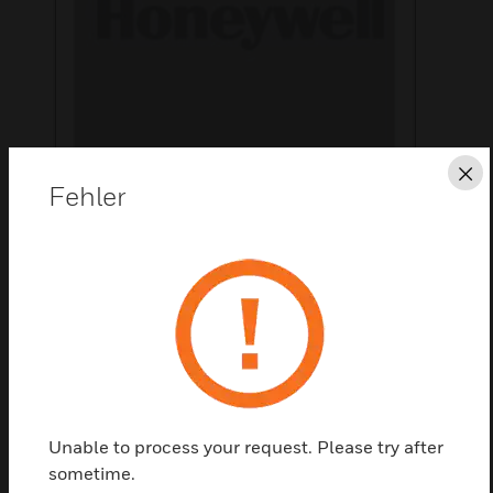
Sc
Fehler
Diese Seite als PDF speichern
Kontaktieren Sie uns
Einen Partner finden
Unable to process your request. Please try after
Complete columns with active infrared rays height 2
sometime.