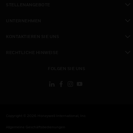
toggle view
STELLENANGEBOTE
toggle view
UNTERNEHMEN
toggle view
KONTAKTIEREN SIE UNS
toggle view
RECHTLICHE HINWEISE
toggle view
FOLGEN SIE UNS
Copyright © 2026 Honeywell International, Inc.
Allgemeine Geschäftsbedienungen