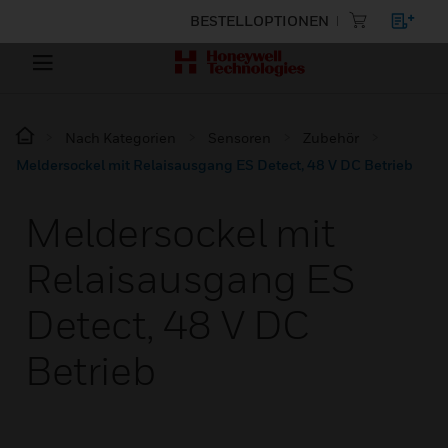
BESTELLOPTIONEN
Nach Kategorien
Sensoren
Zubehör
Meldersockel mit Relaisausgang ES Detect, 48 V DC Betrieb
Meldersockel mit
Relaisausgang ES
Detect, 48 V DC
Betrieb