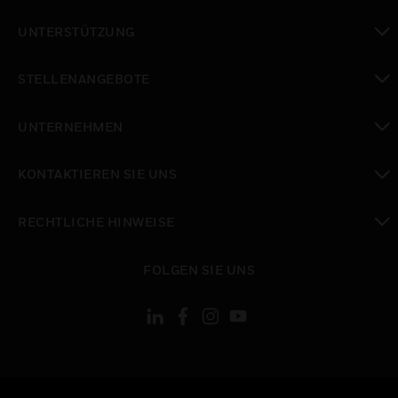
toggle view
UNTERSTÜTZUNG
toggle view
STELLENANGEBOTE
toggle view
UNTERNEHMEN
toggle view
KONTAKTIEREN SIE UNS
toggle view
RECHTLICHE HINWEISE
toggle view
FOLGEN SIE UNS