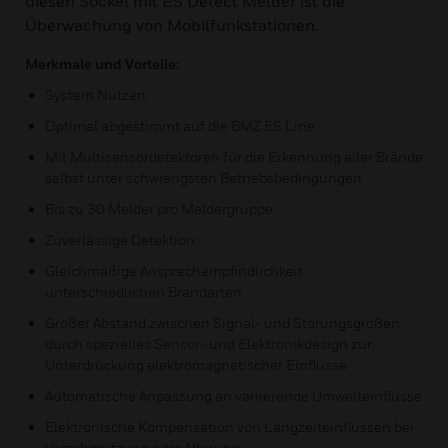
diesen Sockel mit ES Detect Melder ist die
Überwachung von Mobilfunkstationen.
Merkmale und Vorteile:
System Nutzen:
Optimal abgestimmt auf die BMZ ES Line.
Mit Multisensordetektoren für die Erkennung aller Brände
selbst unter schwierigsten Betriebsbedingungen
Bis zu 30 Melder pro Meldergruppe.
Zuverlässige Detektion:
Gleichmäßige Ansprechempfindlichkeit
unterschiedlichen Brandarten
Großer Abstand zwischen Signal- und Störungsgrößen
durch spezielles Sensor- und Elektronikdesign zur
Unterdrückung elektromagnetischer Einflüsse
Automatische Anpassung an variierende Umwelteinflüsse
Elektronische Kompensation von Langzeiteinflüssen bei
Verschmutzung oder Alterung