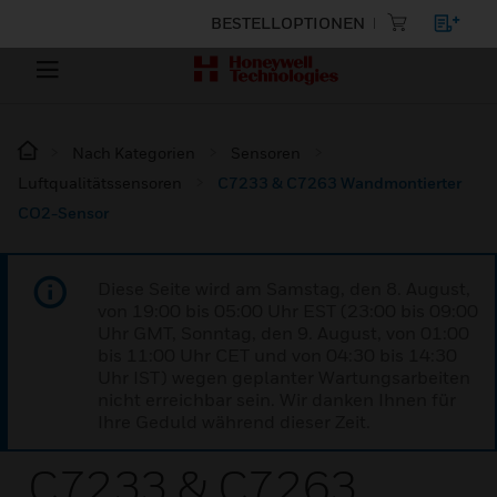
BESTELLOPTIONEN
Nach Kategorien
Sensoren
Luftqualitätssensoren
C7233 & C7263 Wandmontierter
CO2-Sensor
Diese Seite wird am Samstag, den 8. August,
von 19:00 bis 05:00 Uhr EST (23:00 bis 09:00
Uhr GMT, Sonntag, den 9. August, von 01:00
bis 11:00 Uhr CET und von 04:30 bis 14:30
Uhr IST) wegen geplanter Wartungsarbeiten
nicht erreichbar sein. Wir danken Ihnen für
Ihre Geduld während dieser Zeit.
C7233 & C7263