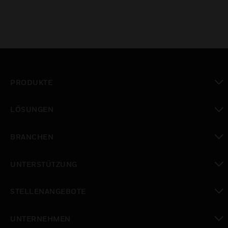
PRODUKTE
toggle view
LÖSUNGEN
toggle view
BRANCHEN
toggle view
UNTERSTÜTZUNG
toggle view
STELLENANGEBOTE
toggle view
UNTERNEHMEN