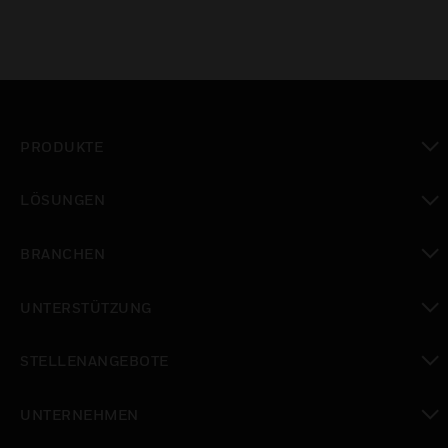
PRODUKTE
toggle view
LÖSUNGEN
toggle view
BRANCHEN
toggle view
UNTERSTÜTZUNG
toggle view
STELLENANGEBOTE
toggle view
UNTERNEHMEN