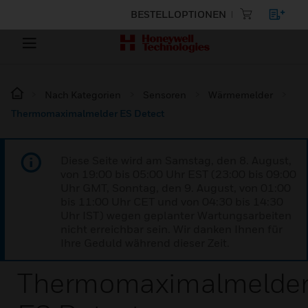
BESTELLOPTIONEN
Nach Kategorien
Sensoren
Wärmemelder
Thermomaximalmelder ES Detect
Diese Seite wird am Samstag, den 8. August,
von 19:00 bis 05:00 Uhr EST (23:00 bis 09:00
Uhr GMT, Sonntag, den 9. August, von 01:00
bis 11:00 Uhr CET und von 04:30 bis 14:30
Uhr IST) wegen geplanter Wartungsarbeiten
nicht erreichbar sein. Wir danken Ihnen für
Ihre Geduld während dieser Zeit.
Thermomaximalmelde