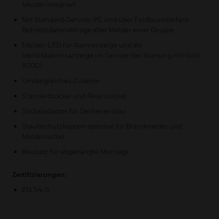
Melder integriert
Mit Standard-Service-PC und über Feldbusinterface
Betriebsdatenabfrage aller Melder einer Gruppe
Melder-LED für Alarmanzeige und als
Identifikationsanzeige im Service (bei Wartung mit tools
8000)
Umfangreiches Zubehör:
Standardsockel und Relaissockel
Sockeladapter für Deckeneinbau
Staubschutzkappen optional für Brandmelder und
Meldersockel
Bausatz für abgehängte Montage
Zertifizierungen:
EN 54-5