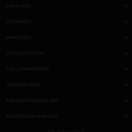
PRODUKTE
toggle view
LÖSUNGEN
toggle view
BRANCHEN
toggle view
UNTERSTÜTZUNG
toggle view
STELLENANGEBOTE
toggle view
UNTERNEHMEN
toggle view
KONTAKTIEREN SIE UNS
toggle view
RECHTLICHE HINWEISE
toggle view