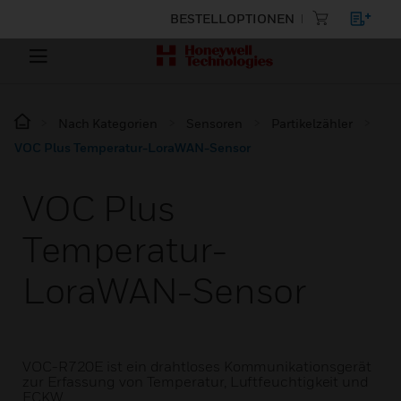
BESTELLOPTIONEN
Nach Kategorien
Sensoren
Partikelzähler
VOC Plus Temperatur-LoraWAN-Sensor
VOC Plus
Temperatur-
LoraWAN-Sensor
VOC-R720E ist ein drahtloses Kommunikationsgerät
zur Erfassung von Temperatur, Luftfeuchtigkeit und
FCKW.