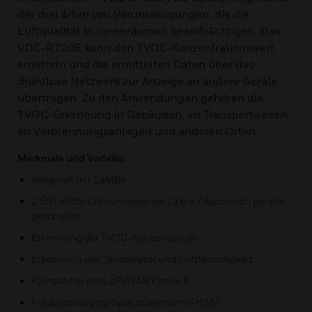
der drei Arten von Verunreinigungen, die die
Luftqualität in Innenräumen beeinträchtigen. Das
VOC-R720E kann den TVOC-Konzentrationswert
ermitteln und die ermittelten Daten über das
drahtlose Netzwerk zur Anzeige an andere Geräte
übertragen. Zu den Anwendungen gehören die
TVOC-Erkennung in Gebäuden, im Transportwesen,
an Verbrennungsanlagen und anderen Orten.
Merkmale und Vorteile:
Integriert mit SaMBa
2 ER14505-Lithiumbatterien (3,6 V / Abschnitt) parallel
geschaltet
Erkennung der TVOC-Konzentration
Erkennung von Temperatur und Luftfeuchtigkeit
Kompatibel mit LoRaWAN Klasse A
Frequenzsprung-Spreizspektrum (FHSS)