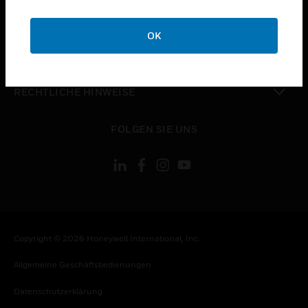
toggle view
UNTERNEHMEN
OK
toggle view
KONTAKTIEREN SIE UNS
toggle view
RECHTLICHE HINWEISE
toggle view
FOLGEN SIE UNS
Copyright © 2026 Honeywell International, Inc.
Allgemeine Geschäftsbedienungen
Datenschutzerklärung