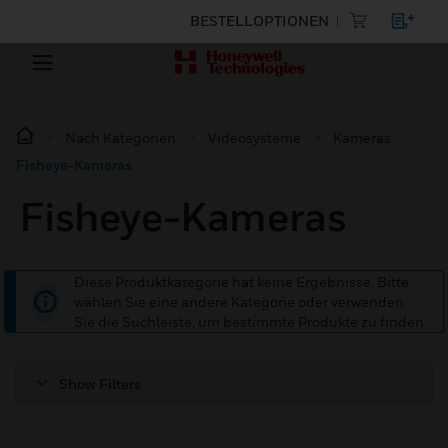
BESTELLOPTIONEN
Nach Kategorien
Videosysteme
Kameras
Fisheye-Kameras
Fisheye-Kameras
Diese Produktkategorie hat keine Ergebnisse. Bitte
wählen Sie eine andere Kategorie oder verwenden
Sie die Suchleiste, um bestimmte Produkte zu finden.
Show Filters