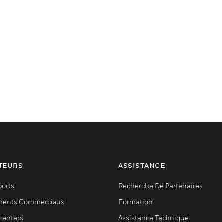
TEURS
ASSISTANCE
ports
Recherche De Partenaires
ments Commerciaux
Formation
centers
Assistance Technique