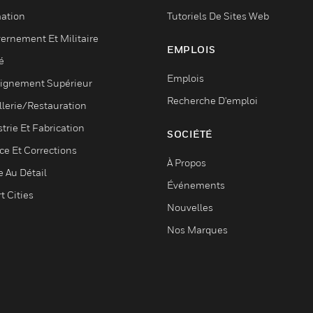
ation
Tutoriels De Sites Web
ernement Et Militaire
EMPLOIS
é
Emplois
ignement Supérieur
Recherche D'emploi
llerie/Restauration
trie Et Fabrication
SOCIÉTÉ
ce Et Corrections
À Propos
e Au Détail
Événements
t Cities
Nouvelles
Nos Marques