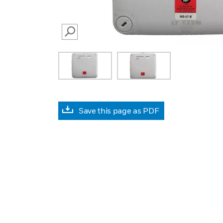
SEARCH
Save this page as PDF