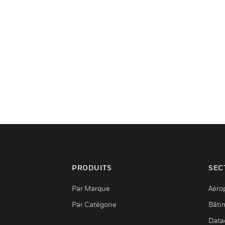
PRODUITS
SEC
Par Marque
Aéro
Par Catégorie
Bâti
Data