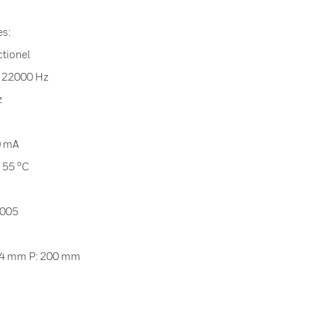
s:
ctionel
. 22000 Hz
z
0 mA
. 55 °C
9005
.4 mm P: 200 mm