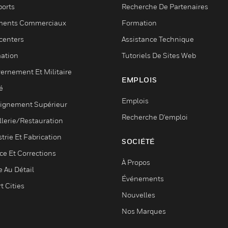
ports
Recherche De Partenaires
ments Commerciaux
Formation
centers
Assistance Technique
ation
Tutoriels De Sites Web
ernement Et Militaire
EMPLOIS
é
Emplois
ignement Supérieur
Recherche D'emploi
llerie/Restauration
trie Et Fabrication
SOCIÉTÉ
ce Et Corrections
À Propos
e Au Détail
Événements
t Cities
Nouvelles
Nos Marques