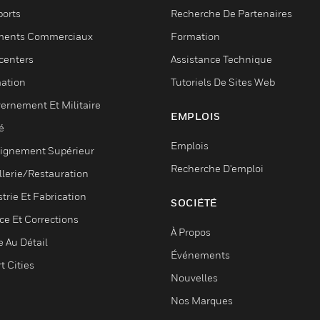
ports
Recherche De Partenaires
ments Commerciaux
Formation
centers
Assistance Technique
ation
Tutoriels De Sites Web
ernement Et Militaire
EMPLOIS
é
Emplois
ignement Supérieur
Recherche D'emploi
llerie/Restauration
trie Et Fabrication
SOCIÉTÉ
ce Et Corrections
À Propos
e Au Détail
Événements
t Cities
Nouvelles
Nos Marques