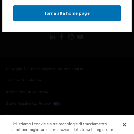
toggle view
NOTE LEGALI
Torna alla home page
toggle view
FOLLOW US
Copyright © 2026 Honeywell International Inc.
Termini E Condizioni
Informativa Sulla Privacy
Scelte Relative Alla Privacy
Cookie
Utilizziamo i cookie e altre tecnologie di tracciamento
Annulla Sottoscrizione Globale
simili per migliorare le prestazioni del sito web, registrare