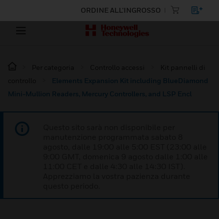
ORDINE ALL'INGROSSO
Per categoria
Controllo accessi
Kit pannelli di
controllo
Elements Expansion Kit including BlueDiamond
Mini-Mullion Readers, Mercury Controllers, and LSP Encl
Questo sito sarà non disponibile per
manutenzione programmata sabato 8
agosto, dalle 19:00 alle 5:00 EST (23:00 alle
9:00 GMT, domenica 9 agosto dalle 1:00 alle
11:00 CET e dalle 4:30 alle 14:30 IST).
Apprezziamo la vostra pazienza durante
questo periodo.