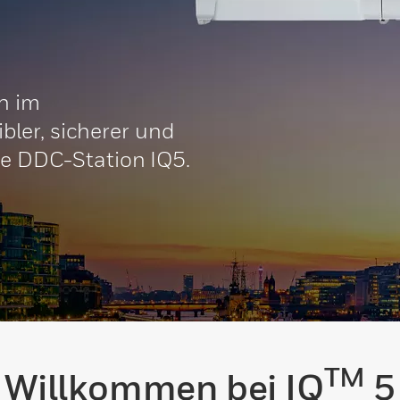
n im
ler, sicherer und
ie DDC-Station IQ5.
TM
Willkommen bei IQ
5