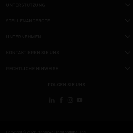
toggle view
UNTERSTÜTZUNG
toggle view
STELLENANGEBOTE
toggle view
UNTERNEHMEN
toggle view
KONTAKTIEREN SIE UNS
toggle view
RECHTLICHE HINWEISE
toggle view
FOLGEN SIE UNS
Copyright © 2026 Honeywell International, Inc.