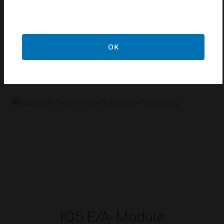
IQ5 Zubehör
Die IQ®5-IO-Serie von E/A-Erweiterungsmodulen für
die DIN-Schiene ist für die Verwendung mit IQ500-
und IQ528-Controllern konzipiert , um
OK
Anschlusspunkte für Ein- und Ausgangskanäle
bereitzustellen.
IQ5 E/A-Module