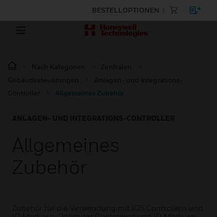
BESTELLOPTIONEN
Nach Kategorien
Zentralen
Gebäudesteuerungen
Anlagen- und Integrations-
Controller
Allgemeines Zubehör
ANLAGEN- UND INTEGRATIONS-CONTROLLER
Allgemeines
Zubehör
Zubehör für die Verwendung mit IQ5 Controllern und
IO Modulen, Optimizer Controllern und IO Modulen