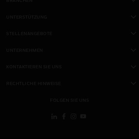
BRANCHEN
toggle view
UNTERSTÜTZUNG
toggle view
STELLENANGEBOTE
toggle view
UNTERNEHMEN
toggle view
KONTAKTIEREN SIE UNS
toggle view
RECHTLICHE HINWEISE
toggle view
FOLGEN SIE UNS