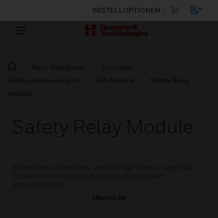
BESTELLOPTIONEN
Nach Kategorien
Zentralen
Gebäudesteuerungen
E/A-Module
Safety Relay
Module
Safety Relay Module
Safety Relay Modules sind für die Wand- und DIN-
Schienenmontage in Kunststoffgehäusen
untergebracht.
Übersicht