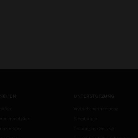
NCHEN
UNTERSTÜTZUNG
häfen
Vertriebspartnersuche
rbeimmobilien
Schulungen
enzentren
Technischer Service