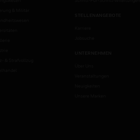
ungswesen
Schritt-Für-Schritt-Anleitunge
erung & Militär
STELLENANGEBOTE
ndheitswesen
Karriere
ersitäten
Jobsuche
lerie
trie
UNTERNEHMEN
z- & Strafvollzug
Über Uns
elhandel
Veranstaltungen
Neuigkeiten
Unsere Marken