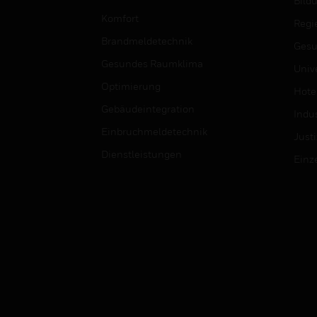
Bild
Komfort
Regi
Brandmeldetechnik
Gesu
Gesundes Raumklima
Univ
Optimierung
Hotel
Gebäudeintegration
Indus
Einbruchmeldetechnik
Justi
Dienstleistungen
Einz