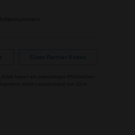
Artikelnummern
s
Einen Partner finden
ltek haben ein zweiseitiges Pfeilzeichen
iktogramm einen Leseabstand von 22 m