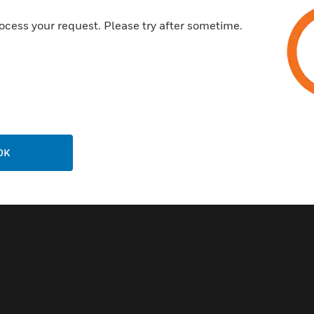
ocess your request. Please try after sometime.
OK
LED Luminaire