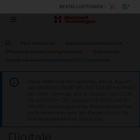
BESTELLOPTIONEN
Nach Kategorien
Gebäudesicherheitstechnik
Öffentliche Adresse und Sprachalarm
Rufstationen
Digitale Feuerwehrsprechstelle DCSF1 redundant
Diese Seite wird am Samstag, den 8. August,
von 19:00 bis 05:00 Uhr EST (23:00 bis 09:00
Uhr GMT, Sonntag, den 9. August, von 01:00
bis 11:00 Uhr CET und von 04:30 bis 14:30
Uhr IST) wegen geplanter Wartungsarbeiten
nicht erreichbar sein. Wir danken Ihnen für
Ihre Geduld während dieser Zeit.
Digitale