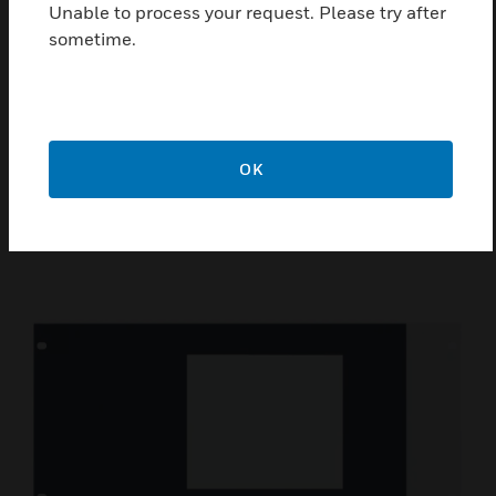
Unable to process your request. Please try after
sometime.
DCSF Wandgehäuse
OK
Das DCSF Gehäuse ist ein aus Stahlblech
gefertigtes Wandgehäuse für den Einbau eines
Feuerwehr-Funkrufmikrofons DCSF12 oder DCSF1