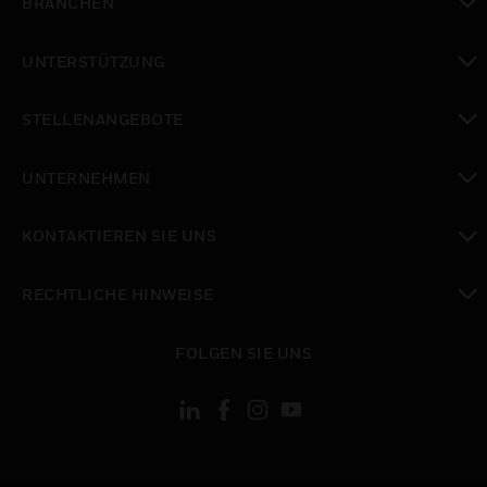
BRANCHEN
toggle view
UNTERSTÜTZUNG
toggle view
STELLENANGEBOTE
toggle view
UNTERNEHMEN
toggle view
KONTAKTIEREN SIE UNS
toggle view
RECHTLICHE HINWEISE
toggle view
FOLGEN SIE UNS