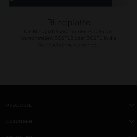
Blindplatte
Die Blindplatte wird für den Einbau der
Sprechstellen DCSF12 oder DCSF1 in die
Standschränke verwendet.
PRODUKTE
toggle view
LÖSUNGEN
toggle view