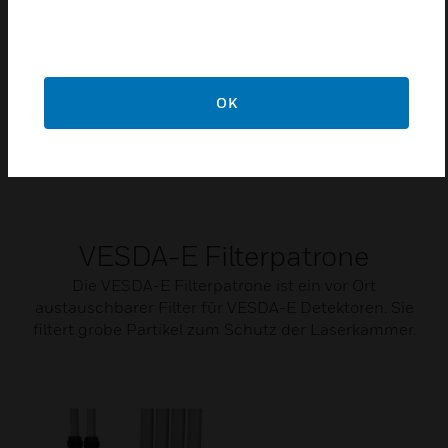
OK
VESDA-E Filterpatrone
Die VESDA-E Filterpatrone ist ein vor Ort
austauschbarer Filter für VESDA-E Detektoren. Sie
filtert grobe Partikel zum Schutz der Laserkammer.