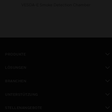
VESDA-E Smoke Detection Chamber
PRODUKTE
toggle view
LÖSUNGEN
toggle view
BRANCHEN
toggle view
UNTERSTÜTZUNG
toggle view
STELLENANGEBOTE