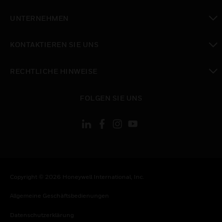
toggle view
UNTERNEHMEN
toggle view
KONTAKTIEREN SIE UNS
toggle view
RECHTLICHE HINWEISE
toggle view
FOLGEN SIE UNS
Copyright © 2026 Honeywell International, Inc.
Allgemeine Geschäftsbedienungen
Datenschutzerklärung