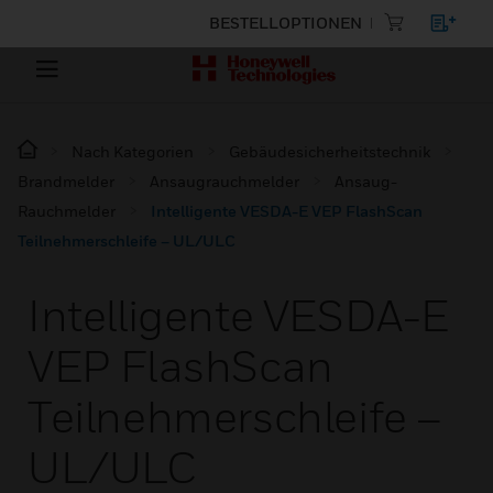
BESTELLOPTIONEN
Nach Kategorien
Gebäudesicherheitstechnik
Brandmelder
Ansaugrauchmelder
Ansaug-
Rauchmelder
Intelligente VESDA-E VEP FlashScan
Teilnehmerschleife – UL/ULC
Intelligente VESDA-E
VEP FlashScan
Teilnehmerschleife –
UL/ULC