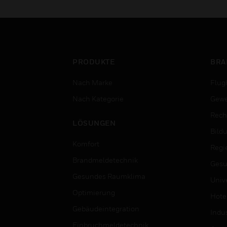
Ihn
di
be
PRODUKTE
BRA
Nach Marke
Flug
Nach Kategorie
Gewe
Rech
LÖSUNGEN
Bild
Komfort
Regi
Brandmeldetechnik
Gesu
Gesundes Raumklima
Univ
Optimierung
Hotel
Gebäudeintegration
Indus
Einbruchmeldetechnik