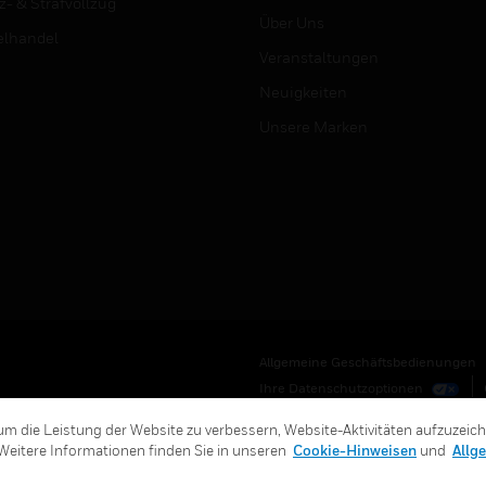
z- & Strafvollzug
Über Uns
elhandel
Veranstaltungen
Neuigkeiten
Unsere Marken
Allgemeine Geschäftsbedienungen
Ihre Datenschutzoptionen
m die Leistung der Website zu verbessern, Website-Aktivitäten aufzuzeic
Weitere Informationen finden Sie in unseren
Cookie-Hinweisen
und
Allg