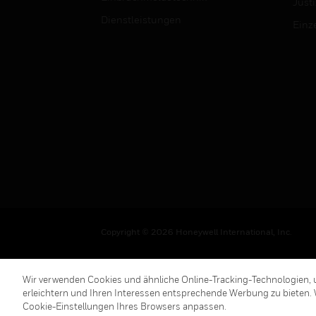
Justi
Dienstleistungen
Einz
Copyright © 2026 Honeywell International, Inc.
Wir verwenden Cookies und ähnliche Online-Tracking-Technologien, u
erleichtern und Ihren Interessen entsprechende Werbung zu bieten. 
Cookie-Einstellungen Ihres Browsers anpassen.