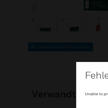
SEARCH
Diese Seite als PDF speichern
Fehl
Verwandte Prod
Unable to pr