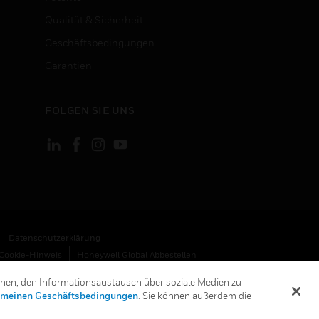
Qualität & Sicherheit
Geschäftsbedingungen
Garantien
FOLGEN SIE UNS
Datenschutzerklärung
Cookie-Hinweis
Honeywell Global Abbestellen
hnen, den Informationsaustausch über soziale Medien zu
emeinen Geschäftsbedingungen
. Sie können außerdem die