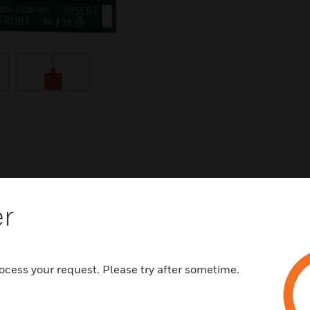
er
ukte
ocess your request. Please try after sometime.