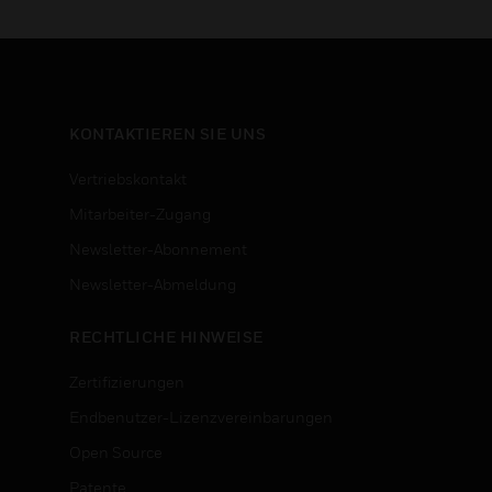
-)
n
KONTAKTIEREN SIE UNS
Vertriebskontakt
Mitarbeiter-Zugang
Newsletter-Abonnement
n
Newsletter-Abmeldung
RECHTLICHE HINWEISE
Zertifizierungen
Endbenutzer-Lizenzvereinbarungen
Open Source
Patente