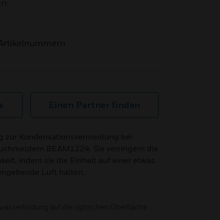
in
Artikelnummern
s
Einen Partner finden
g zur Kondensationsvermeidung bei
uchmeldern BEAM1224. Sie verringern die
it, indem sie die Einheit auf einer etwas
umgebende Luft halten.
asserbildung auf der optischen Oberfläche