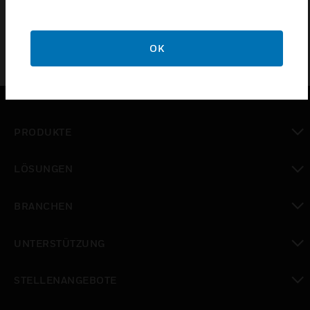
OK
PRODUKTE
toggle view
LÖSUNGEN
toggle view
BRANCHEN
toggle view
UNTERSTÜTZUNG
toggle view
STELLENANGEBOTE
toggle view