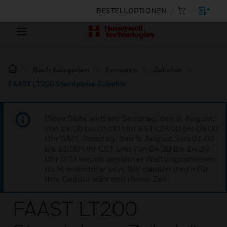
BESTELLOPTIONEN
Nach Kategorien
Sensoren
Zubehör
FAAST LT200 Standalone-Zubehör
Diese Seite wird am Samstag, den 8. August,
von 19:00 bis 05:00 Uhr EST (23:00 bis 09:00
Uhr GMT, Sonntag, den 9. August, von 01:00
bis 11:00 Uhr CET und von 04:30 bis 14:30
Uhr IST) wegen geplanter Wartungsarbeiten
nicht erreichbar sein. Wir danken Ihnen für
Ihre Geduld während dieser Zeit.
FAAST LT200