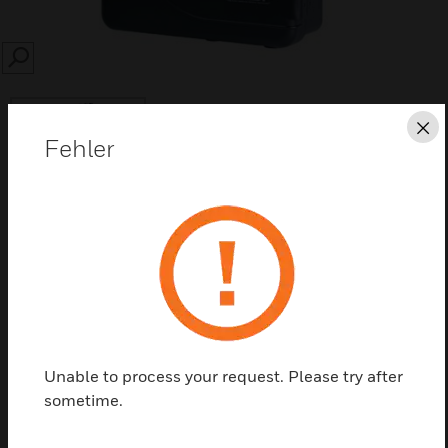
SEARCH
Sc
Fehler
Diese Seite als PDF speichern
Kontaktieren Sie uns
Einen Partner finden
Unable to process your request. Please try after
sometime.
Ein- oder Zweikanal-Zubehörbox für FAAST LT-200
Standalone