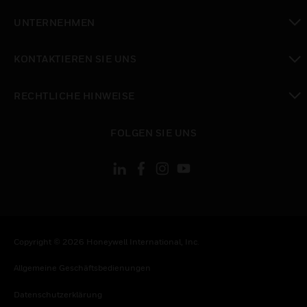
toggle view
UNTERNEHMEN
toggle view
KONTAKTIEREN SIE UNS
toggle view
RECHTLICHE HINWEISE
toggle view
FOLGEN SIE UNS
Copyright © 2026 Honeywell International, Inc.
Allgemeine Geschäftsbedienungen
Datenschutzerklärung