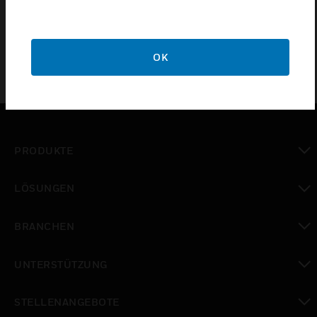
Bündiger Ansaugkopf nur für 10-Röhrchen.
OK
PRODUKTE
toggle view
LÖSUNGEN
toggle view
BRANCHEN
toggle view
UNTERSTÜTZUNG
toggle view
STELLENANGEBOTE