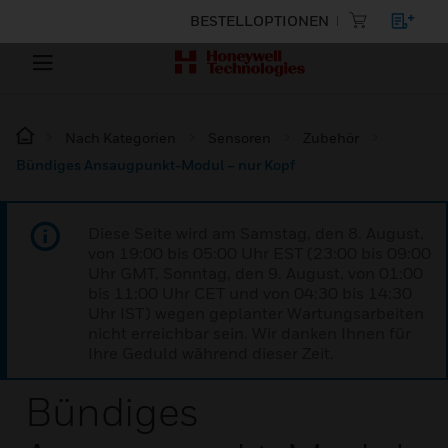
BESTELLOPTIONEN
Nach Kategorien
Sensoren
Zubehör
Bündiges Ansaugpunkt-Modul – nur Kopf
Diese Seite wird am Samstag, den 8. August,
von 19:00 bis 05:00 Uhr EST (23:00 bis 09:00
Uhr GMT, Sonntag, den 9. August, von 01:00
bis 11:00 Uhr CET und von 04:30 bis 14:30
Uhr IST) wegen geplanter Wartungsarbeiten
nicht erreichbar sein. Wir danken Ihnen für
Ihre Geduld während dieser Zeit.
Bündiges