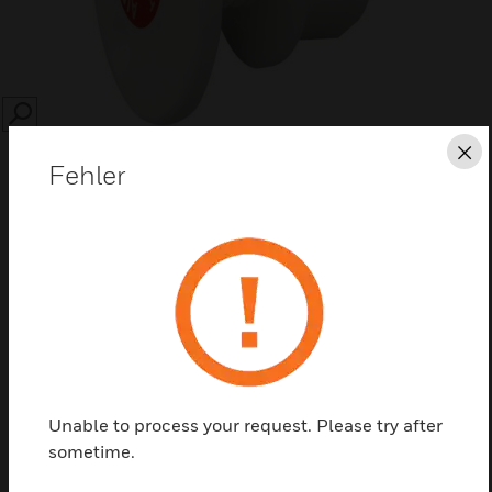
SEARCH
Sc
Fehler
Diese Seite als PDF speichern
Kontaktieren Sie uns
Unable to process your request. Please try after
Einen Partner finden
sometime.