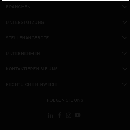
toggle view
BRANCHEN
toggle view
UNTERSTÜTZUNG
toggle view
STELLENANGEBOTE
toggle view
UNTERNEHMEN
toggle view
KONTAKTIEREN SIE UNS
toggle view
RECHTLICHE HINWEISE
toggle view
FOLGEN SIE UNS