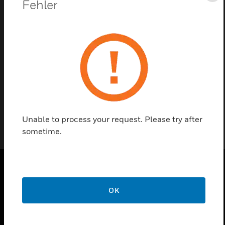
Fehler
Kontaktieren Sie uns
Einen Partner finden
Collecting cone and weather protection in stainless
steel for type 2 gas detectors.
Unable to process your request. Please try after
sometime.
PRODUKTE
OK
toggle view
LÖSUNGEN