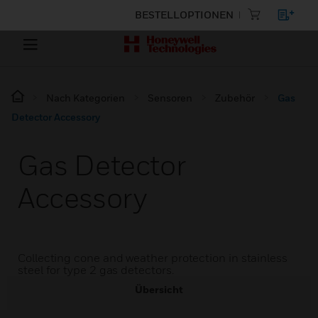
BESTELLOPTIONEN
Nach Kategorien
Sensoren
Zubehör
Gas
Detector Accessory
Gas Detector
Accessory
Collecting cone and weather protection in stainless
steel for type 2 gas detectors.
Übersicht