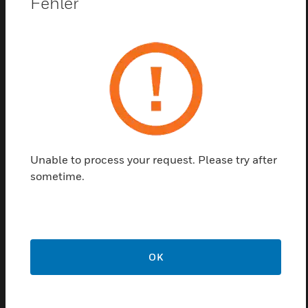
Fehler
Merkmale und Vorteile:
chemikalienbeständig
temperaturbeständig
schwer entflammbar
korrosionsfest
seewasserfest
halogenfrei, UV-beständig
Unable to process your request. Please try after
sometime.
Related Products
OK