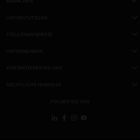
BRANCHEN
toggle view
UNTERSTÜTZUNG
toggle view
STELLENANGEBOTE
toggle view
UNTERNEHMEN
toggle view
KONTAKTIEREN SIE UNS
toggle view
RECHTLICHE HINWEISE
toggle view
FOLGEN SIE UNS