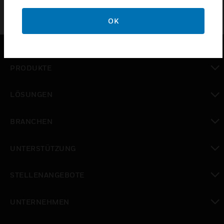
OK
PRODUKTE
toggle view
LÖSUNGEN
toggle view
BRANCHEN
toggle view
UNTERSTÜTZUNG
toggle view
STELLENANGEBOTE
toggle view
UNTERNEHMEN
toggle view