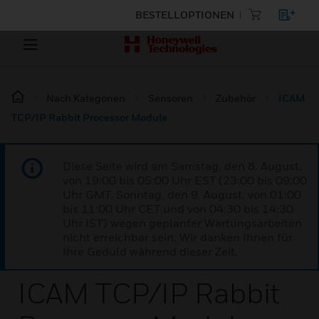
BESTELLOPTIONEN
Nach Kategorien
Sensoren
Zubehör
ICAM
TCP/IP Rabbit Processor Module
Diese Seite wird am Samstag, den 8. August,
von 19:00 bis 05:00 Uhr EST (23:00 bis 09:00
Uhr GMT, Sonntag, den 9. August, von 01:00
bis 11:00 Uhr CET und von 04:30 bis 14:30
Uhr IST) wegen geplanter Wartungsarbeiten
nicht erreichbar sein. Wir danken Ihnen für
Ihre Geduld während dieser Zeit.
ICAM TCP/IP Rabbit