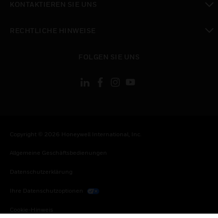
KONTAKTIEREN SIE UNS
toggle view
RECHTLICHE HINWEISE
toggle view
FOLGEN SIE UNS
Copyright © 2026 Honeywell International, Inc.
Allgemeine Geschäftsbedienungen
Datenschutzerklärung
Ihre Datenschutzoptionen
Cookie-Hinweis