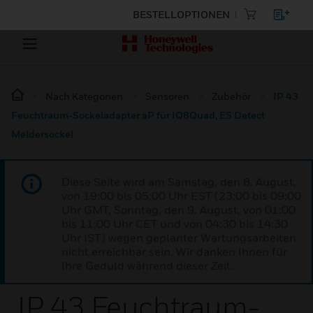
BESTELLOPTIONEN
Nach Kategorien
Sensoren
Zubehör
IP 43
Feuchtraum-Sockeladapter aP für IQ8Quad, ES Detect
Meldersockel
Diese Seite wird am Samstag, den 8. August,
von 19:00 bis 05:00 Uhr EST (23:00 bis 09:00
Uhr GMT, Sonntag, den 9. August, von 01:00
bis 11:00 Uhr CET und von 04:30 bis 14:30
Uhr IST) wegen geplanter Wartungsarbeiten
nicht erreichbar sein. Wir danken Ihnen für
Ihre Geduld während dieser Zeit.
IP 43 Feuchtraum-