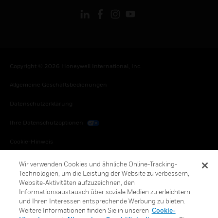
Copyright © 2026 Honeywell International, Inc.
Allgemeine Geschäftsbedienungen
Datenschutzerklärung
Ihre Datenschutzoptionen
Cookie-Hinweis
Honeywell Global Abbestellen
Wir verwenden Cookies und ähnliche Online-Tracking-
Technologien, um die Leistung der Website zu verbessern,
Website-Aktivitäten aufzuzeichnen, den
Informationsaustausch über soziale Medien zu erleichtern
und Ihren Interessen entsprechende Werbung zu bieten.
Weitere Informationen finden Sie in unseren
Cookie-