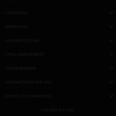
toggle view
LÖSUNGEN
toggle view
BRANCHEN
toggle view
UNTERSTÜTZUNG
toggle view
STELLENANGEBOTE
toggle view
UNTERNEHMEN
toggle view
KONTAKTIEREN SIE UNS
toggle view
RECHTLICHE HINWEISE
toggle view
FOLGEN SIE UNS